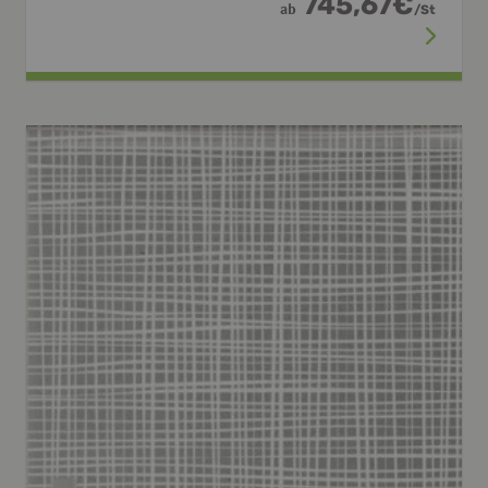
745,67
€
ab
/
St