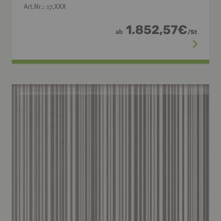
Art.Nr.: 17.XXX
1.852,57
€
ab
/
St