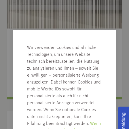
Glasschiebetüre ACHAT VERTICAL 575 by Brigitte
Steffen
Wir verwenden Cookies und ähnliche
Technologien, um unsere Website
verschiedene Abmessungen
technisch bereitzustellen, die Nutzung
Art.Nr.: 17.XXX
zu analysieren und Ihnen – soweit Sie
einwilligen – personalisierte Werbung
1.852,57
€
ab
/
St
anzuzeigen. Dabei können Cookies und
mobile Werbe-IDs sowohl für
personalisierte als auch für nicht
personalisierte Anzeigen verwendet
werden. Wenn Sie optionale Cookies
Rückmeldung
unten nicht akzeptieren, kann Ihre
Erfahrung beeinträchtigt werden.
Wenn