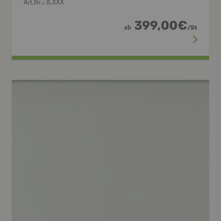
Art.Nr.: 8.XXX
399,00
€
ab
/
St