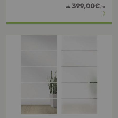
399,00
€
ab
/
St