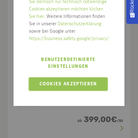
Sie dennoch nur technisch notwendige
Cookies akzeptieren möchten klicken
Sie hier.
Weitere Informationen finden
Sie in unserer
Datenschutzerklärung
sowie bei Google unter
https://business.safety.google/privacy/
BENUTZERDEFINIERTE
EINSTELLUNGEN
COOKIES AKZEPTIEREN
Glasschiebetüre ALANA
verschiedene Abmessungen
Art.Nr.: 8.XXX
399,00
€
ab
/
St