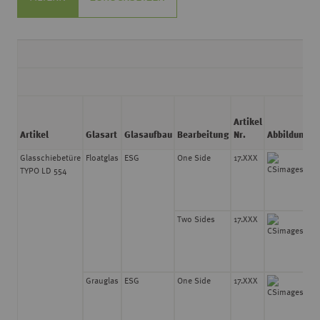
Artikel
S
Artikel
Glasart
Glasaufbau
Bearbeitung
Nr.
Abbildung
Glasschiebetüre
Floatglas
ESG
One Side
17.XXX
8
TYPO LD 554
Two Sides
17.XXX
8
Grauglas
ESG
One Side
17.XXX
8