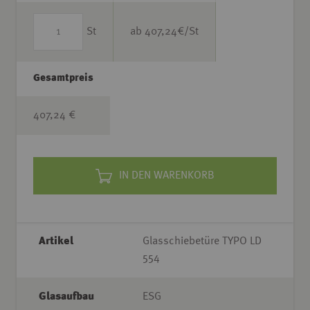
St
ab
407,24
€/St
Gesamtpreis
407,24 €
IN DEN WARENKORB
Artikel
Glasschiebetüre TYPO LD
554
Glasaufbau
ESG