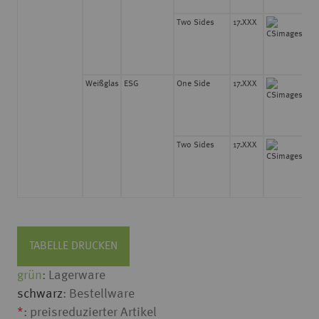
Two Sides
17.XXX
8
Weißglas
ESG
One Side
17.XXX
8
Two Sides
17.XXX
8
TABELLE DRUCKEN
grün
: Lagerware
schwarz
: Bestellware
*
: preisreduzierter Artikel