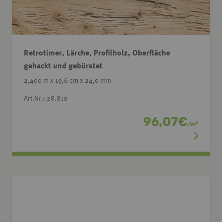
Retrotimer, Lärche, Profilholz, Oberfläche
gehackt und gebürstet
2,400 m x 19,6 cm x 24,0 mm
Art.Nr.: 28.810
96,07
€
/
m
2