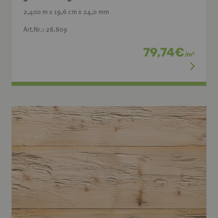
2,400 m x 19,6 cm x 24,0 mm
Art.Nr.: 28.809
79,74
€
/
m
2