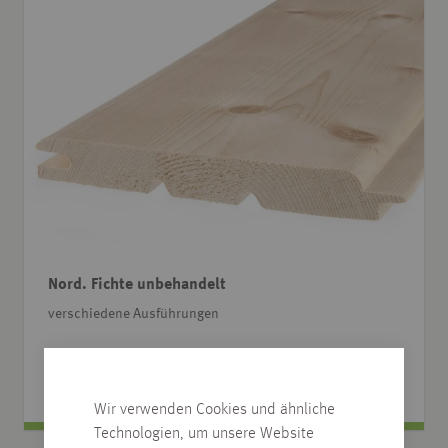
Nord. Fichte unbehandelt
verschiedene Ausführungen
17,60
€
ab
/
m
2
Wir verwenden Cookies und ähnliche
Technologien, um unsere Website