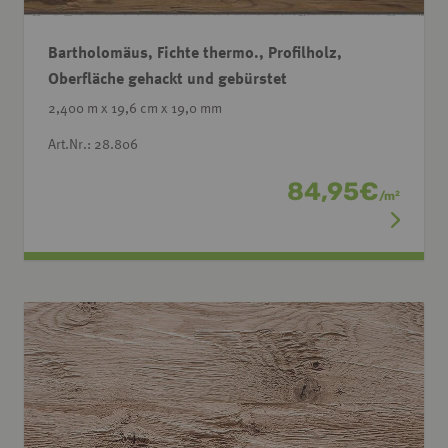
Bartholomäus, Fichte thermo., Profilholz,
Oberfläche gehackt und gebürstet
2,400 m x 19,6 cm x 19,0 mm
Art.Nr.: 28.806
84,95
€
/
m
2