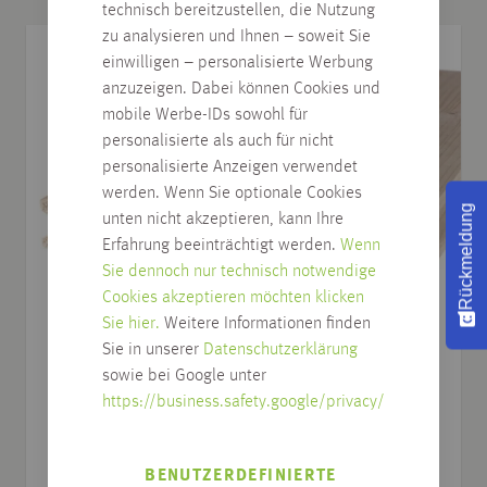
technisch bereitzustellen, die Nutzung
zu analysieren und Ihnen – soweit Sie
einwilligen – personalisierte Werbung
anzuzeigen. Dabei können Cookies und
mobile Werbe-IDs sowohl für
personalisierte als auch für nicht
personalisierte Anzeigen verwendet
werden. Wenn Sie optionale Cookies
Rückmeldung
unten nicht akzeptieren, kann Ihre
Erfahrung beeinträchtigt werden.
Wenn
Sie dennoch nur technisch notwendige
Cookies akzeptieren möchten klicken
Sie hier.
Weitere Informationen finden
Sie in unserer
Datenschutzerklärung
Rauspund, Heim. / Nord. Fichte, Keilnut + Feder
sowie bei Google unter
https://business.safety.google/privacy/
verschiedene Abmessungen
17,67
€
ab
/
m
2
BENUTZERDEFINIERTE