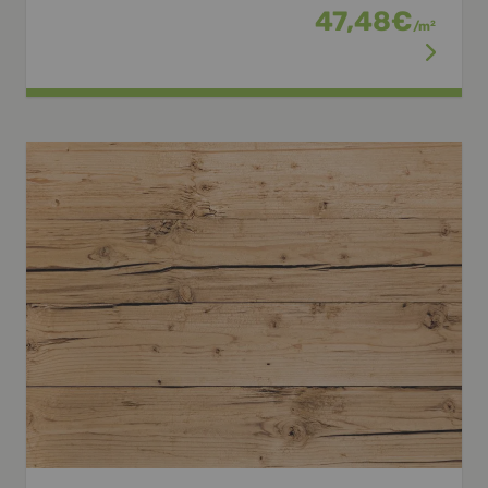
47,48
€
/
m
2