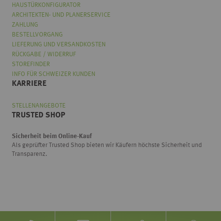
HAUSTÜRKONFIGURATOR
ARCHITEKTEN- UND PLANERSERVICE
ZAHLUNG
BESTELLVORGANG
LIEFERUNG UND VERSANDKOSTEN
RÜCKGABE / WIDERRUF
STOREFINDER
INFO FÜR SCHWEIZER KUNDEN
KARRIERE
STELLENANGEBOTE
TRUSTED SHOP
Sicherheit beim Online-Kauf
Als geprüfter Trusted Shop bieten wir Käufern höchste Sicherheit und
Transparenz.
Wählen
Wie würden Sie unseren Onlineshop bewerten?
Sie
eine
Option
von
Überhaupt nicht gut
Sehr gut
1
bis