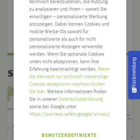
Wir sind für Sie da!
technisch bereitzustellen, die Nutzung
zu analysieren und Ihnen – soweit Sie
Sprechen Sie uns an:
einwilligen – personalisierte Werbung
0751/4004-0
anzuzeigen. Dabei können Cookies und
mobile Werbe-IDs sowohl für
info@habisreutinger.de
personalisierte als auch für nicht
personalisierte Anzeigen verwendet
werden. Wenn Sie optionale Cookies
Rückmeldung
unten nicht akzeptieren, kann Ihre
Erfahrung beeinträchtigt werden.
Wenn
Standorte
Sie dennoch nur technisch notwendige
Cookies akzeptieren möchten klicken
Sie hier.
Weitere Informationen finden
Sie in unserer
Datenschutzerklärung
sowie bei Google unter
https://business.safety.google/privacy/
BENUTZERDEFINIERTE