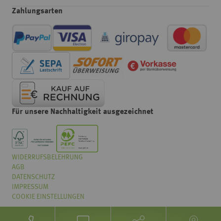
Zahlungsarten
Für unsere Nachhaltigkeit ausgezeichnet
WIDERRUFSBELEHRUNG
Wählen
Wie würden Sie unseren Onlineshop bewerten?
AGB
Sie
eine
DATENSCHUTZ
Option
IMPRESSUM
von
COOKIE EINSTELLUNGEN
Überhaupt nicht gut
Sehr gut
1
bis
Weiter