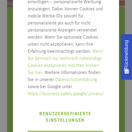
einwilligen – personalisierte Werbung
anzuzeigen. Dabei können Cookies und
mobile Werbe-IDs sowohl für
Wir sind für Sie da!
personalisierte als auch für nicht
personalisierte Anzeigen verwendet
Mo - Fr: 8 - 18 Uhr
werden. Wenn Sie optionale Cookies
Rückmeldung
Sa: 8:30 - 12:30 Uhr
unten nicht akzeptieren, kann Ihre
Erfahrung beeinträchtigt werden.
Wenn
0751 4004-0
Sie dennoch nur technisch notwendige
Cookies akzeptieren möchten klicken
bewerbung@habisreutinger.de
Sie hier.
Weitere Informationen finden
Adresse
Sie in unserer
Datenschutzerklärung
sowie bei Google unter
Franz Habisreutinger
https://business.safety.google/privacy/
GmbH & Co. KG
Schussenstraße 22
BENUTZERDEFINIERTE
88250 Weingarten
EINSTELLUNGEN
Deutschland