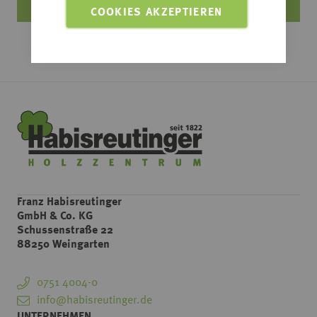
COOKIES AKZEPTIEREN
Franz Habisreutinger
GmbH & Co. KG
Schussenstraße 22
88250 Weingarten
0751 4004-0
info@habisreutinger.de