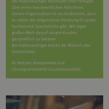
bei Habisreutinger absolviert oder verfügen
über einen handwerklichen Abschluss.
Unsere Organisation ist so strukturiert, dass
es neben der allgemeinen Beratung für jeden
Fachbereich Spezialisten gibt. Wir legen
großen Wert darauf unsere Kunden
ganzheitlich zu beraten.
Bei Habisreutinger macht der Mensch den
Unterschied.
Ihr Nutzen: Kompetente und
Lösungsorientierte Zusammenarbeit.