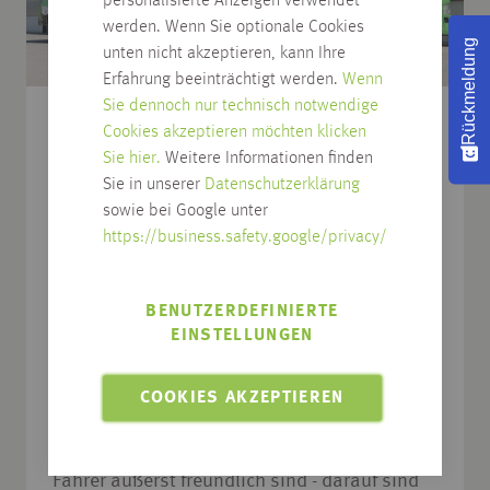
personalisierte Anzeigen verwendet
werden. Wenn Sie optionale Cookies
Rückmeldung
unten nicht akzeptieren, kann Ihre
Erfahrung beeinträchtigt werden.
Wenn
Sie dennoch nur technisch notwendige
Lieferung
Cookies akzeptieren möchten klicken
Sie hier.
Weitere Informationen finden
Sie in unserer
Datenschutzerklärung
Über 50 LKWs garantieren Ihnen eine
sowie bei Google unter
optimale und zuverlässige Belieferung. Wenn
https://business.safety.google/privacy/
Sie bei uns bis 14.00 Uhr bestellen,
bekommen Sie am anderen Tag Ihre Ware.
Am Vorabend erhalten Sie von uns eine
BENUTZERDEFINIERTE
EINSTELLUNGEN
Lieferavis und können somit genau planen.
Sollte sich der LKW aufgrund der
Verkehrslage verspäten, werden Sie darüber
COOKIES AKZEPTIEREN
unverzüglich informiert. Unsere letzte
Kundenumfrage ergab dass unsere LKW-
Fahrer äußerst freundlich sind - darauf sind