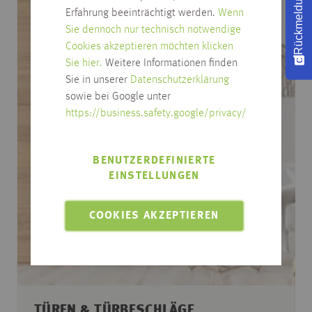
Rückmeldung
Erfahrung beeinträchtigt werden.
Wenn
Sie dennoch nur technisch notwendige
Cookies akzeptieren möchten klicken
Sie hier.
Weitere Informationen finden
Sie in unserer
Datenschutzerklärung
sowie bei Google unter
https://business.safety.google/privacy/
BENUTZERDEFINIERTE
EINSTELLUNGEN
COOKIES AKZEPTIEREN
TÜREN & TÜRBESCHLÄGE