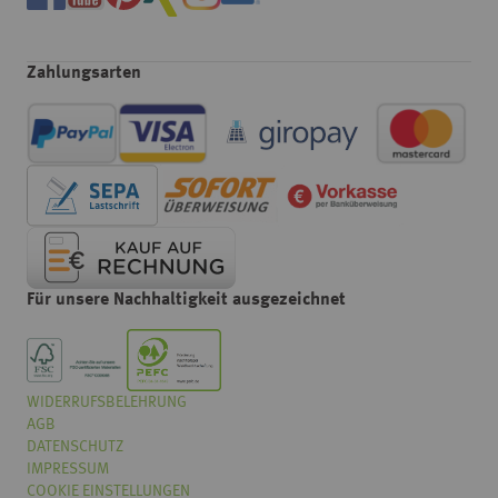
Zahlungsarten
Für unsere Nachhaltigkeit ausgezeichnet
WIDERRUFSBELEHRUNG
Wählen
Wie würden Sie unseren Onlineshop bewerten?
AGB
Sie
eine
DATENSCHUTZ
Option
IMPRESSUM
von
COOKIE EINSTELLUNGEN
Überhaupt nicht gut
Sehr gut