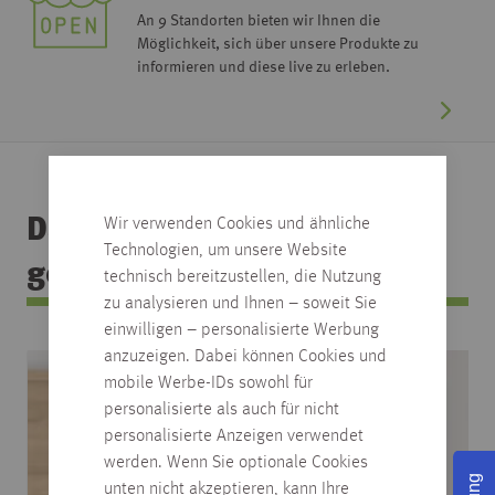
An 9 Standorten bieten wir Ihnen die
Möglichkeit, sich über unsere Produkte zu
informieren und diese live zu erleben.
Das könnte Ihnen auch
Wir verwenden Cookies und ähnliche
Technologien, um unsere Website
gefallen
technisch bereitzustellen, die Nutzung
zu analysieren und Ihnen – soweit Sie
einwilligen – personalisierte Werbung
anzuzeigen. Dabei können Cookies und
mobile Werbe-IDs sowohl für
personalisierte als auch für nicht
personalisierte Anzeigen verwendet
werden. Wenn Sie optionale Cookies
unten nicht akzeptieren, kann Ihre