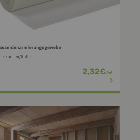
asseidenarmierungsgewebe
0 x 100 cm/Rolle
2,32
€
/
m
2