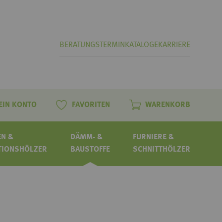
BERATUNGSTERMIN
KATALOGE
KARRIERE
EIN KONTO
FAVORITEN
WARENKORB
N &
DÄMM- &
FURNIERE &
TIONSHÖLZER
BAUSTOFFE
SCHNITTHÖLZER