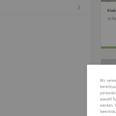
Kleb
25 kg
Wir verw
bereitzus
personal
sowohl fü
werden. W
beeinträ