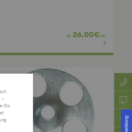
26,00
€
ab
/
m
2
isch
n –
e-IDs
et
Rückmeldung
rung