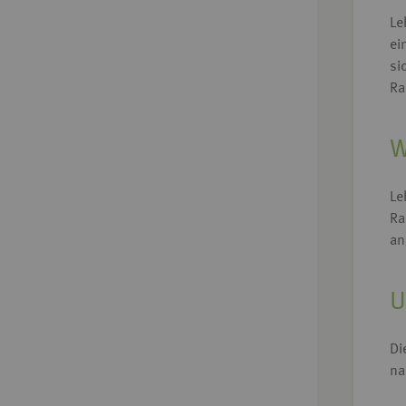
Le
ei
si
Ra
W
Le
Ra
an
U
Di
na