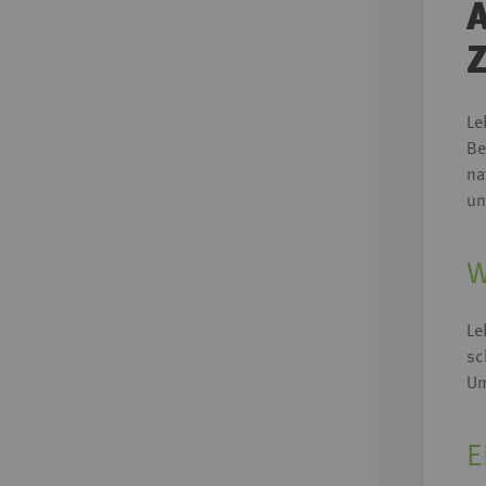
A
Le
Be
na
un
W
Le
sc
Um
E