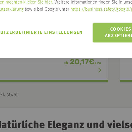
en möchten klicken Sie hier.
Weitere Informationen finden Sie in unse
utzerklärung
sowie bei Google unter
https://business.safety.google/
COOKIES
UTZERDEFINIERTE EINSTELLUNGEN
AKZEPTIER
Un
ellbauschrauben für Metall-UK oder Holz-UK
fü
chiedene Ausführungen
20,17
€
ab
/
Pa
nkl. MwSt
atürliche Eleganz und viels