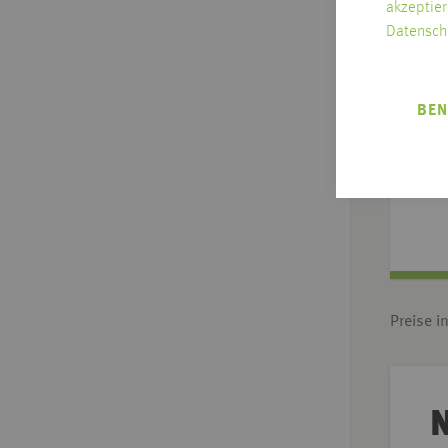
akzeptier
Datensch
BEN
Schn
vers
Preise i
N