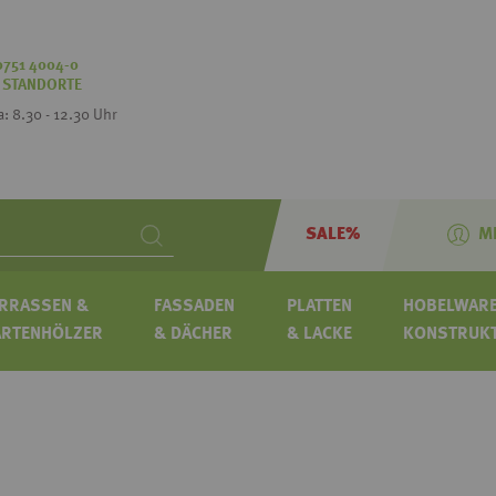
0751 4004-0
:
STANDORTE
Sa: 8.30 - 12.30 Uhr
SALE%
M
Search
RRASSEN &
FASSADEN
PLATTEN
HOBELWARE
ARTENHÖLZER
& DÄCHER
& LACKE
KONSTRUK