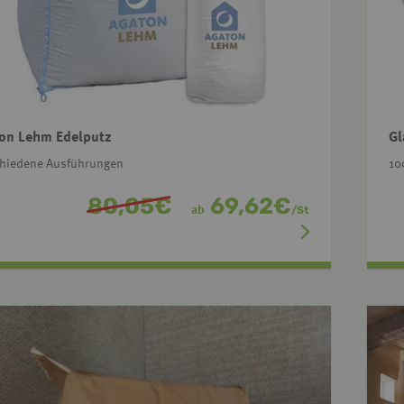
on Lehm Edelputz
Gl
chiedene Ausführungen
10
80,05
€
69,62
€
ab
/
St