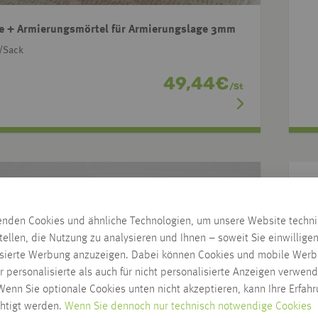
e + Armierungsmörtel für Armierungslage 3mm
/Sack
49,44
€
/
St
enden Cookies und ähnliche Technologien, um unsere Website techn
tellen, die Nutzung zu analysieren und Ihnen – soweit Sie einwillige
isierte Werbung anzuzeigen. Dabei können Cookies und mobile Werb
r personalisierte als auch für nicht personalisierte Anzeigen verwend
enn Sie optionale Cookies unten nicht akzeptieren, kann Ihre Erfah
chtigt werden.
Wenn Sie dennoch nur technisch notwendige Cookies