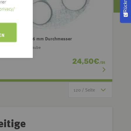
rer
privacy/
EN
terlagscheibe 36 mm Durchmesser
r Befestigungsschraube
24,50
€
/
St
eitige