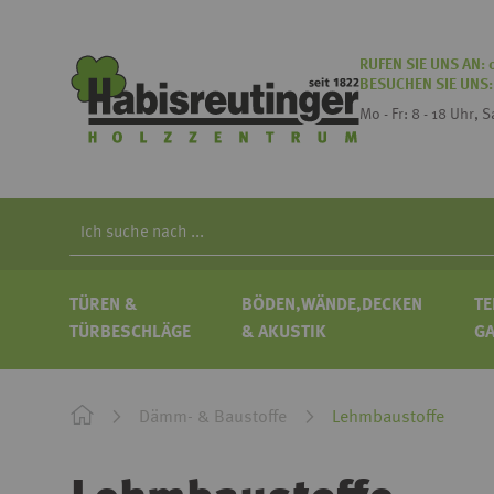
RUFEN SIE UNS AN:
BESUCHEN SIE UNS
Mo - Fr: 8 - 18 Uhr, 
Search
TÜREN &
BÖDEN,WÄNDE,DECKEN
TE
TÜRBESCHLÄGE
& AKUSTIK
G
Dämm- & Baustoffe
Lehmbaustoffe