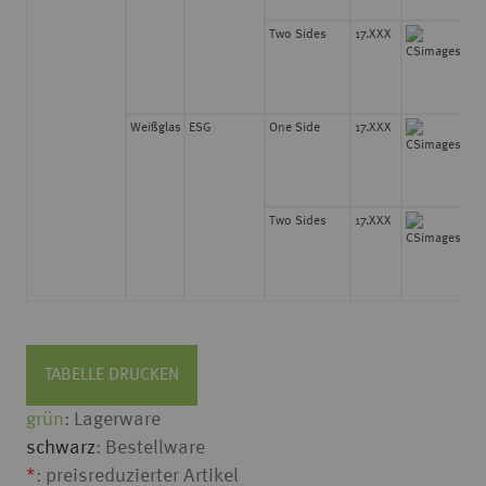
Two Sides
17.XXX
8
Weißglas
ESG
One Side
17.XXX
8
Two Sides
17.XXX
8
TABELLE DRUCKEN
grün
: Lagerware
schwarz
: Bestellware
*
: preisreduzierter Artikel