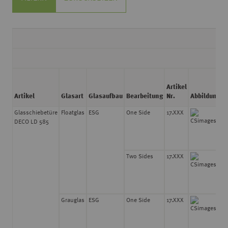
Artikel
S
Artikel
Glasart
Glasaufbau
Bearbeitung
Nr.
Abbildung
Glasschiebetüre
Floatglas
ESG
One Side
17.XXX
8
DECO LD 585
Two Sides
17.XXX
8
Grauglas
ESG
One Side
17.XXX
8