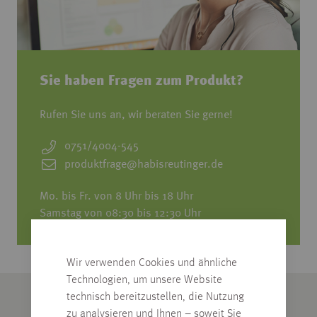
Sie haben Fragen zum Produkt?
Rufen Sie uns an, wir beraten Sie gerne!
0751/4004-545
produktfrage@habisreutinger.de
Mo. bis Fr. von 8 Uhr bis 18 Uhr
Samstag von 08:30 bis 12:30 Uhr
Wir verwenden Cookies und ähnliche
Technologien, um unsere Website
technisch bereitzustellen, die Nutzung
zu analysieren und Ihnen – soweit Sie