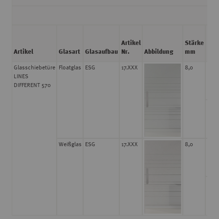
Artikel
Stärke
Län
Artikel
Glasart
Glasaufbau
Nr.
Abbildung
mm
m
Glasschiebetüre
Floatglas
ESG
17.XXX
8,0
2,05
LINES
DIFFERENT 570
2,18
Weißglas
ESG
17.XXX
8,0
2,05
2,18