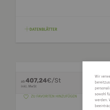
DATENBLÄTTER
Wir verw
407,24
€/St
ab
bereitzus
inkl. MwSt
personal
sowohl fü
ZU FAVORITEN HINZUFÜGEN
werden. W
beeinträ