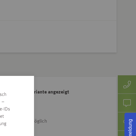
ahl der Artikelvariante angezeigt
isch
e Adresse klicken
n –
e-IDs
et
Rückmeldung
iet & Dtl.-weit möglich
rung