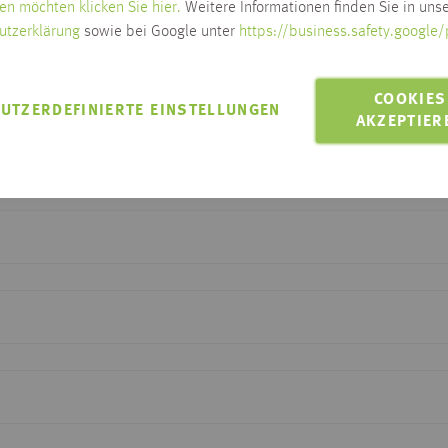
en möchten klicken Sie hier.
Weitere Informationen finden Sie in unse
utzerklärung
sowie bei Google unter
https://business.safety.google/
MIT EINEM KLICK
aussuchen
COOKIES
UTZERDEFINIERTE EINSTELLUNGEN
AKZEPTIER