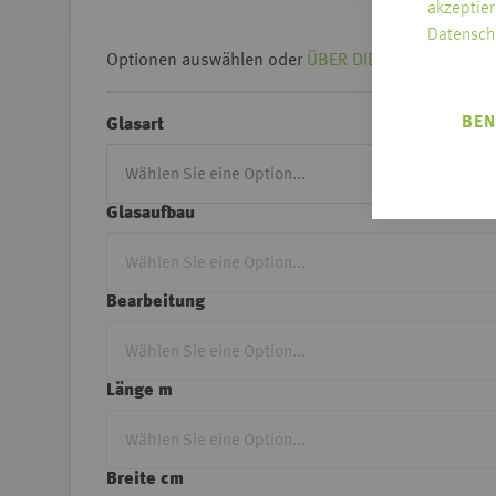
akzeptier
Datensch
Optionen auswählen oder
ÜBER DIE KREUZTABELLE 
BEN
Glasart
Glasaufbau
Bearbeitung
Länge m
Breite cm