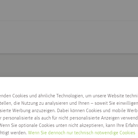
Lieferzeit wird nach Ausw
enden Cookies und ähnliche Technologien, um unsere Website techn
Zum Ändern der Lieferadresse bitt
tellen, die Nutzung zu analysieren und Ihnen – soweit Sie einwillige
isierte Werbung anzuzeigen. Dabei können Cookies und mobile Werb
LIEFERN AN 88250
r personalisierte als auch für nicht personalisierte Anzeigen verwend
Lieferung innerhalb Habis-Geb
enn Sie optionale Cookies unten nicht akzeptieren, kann Ihre Erfah
Click & Collect möglich
chtigt werden.
Wenn Sie dennoch nur technisch notwendige Cookies