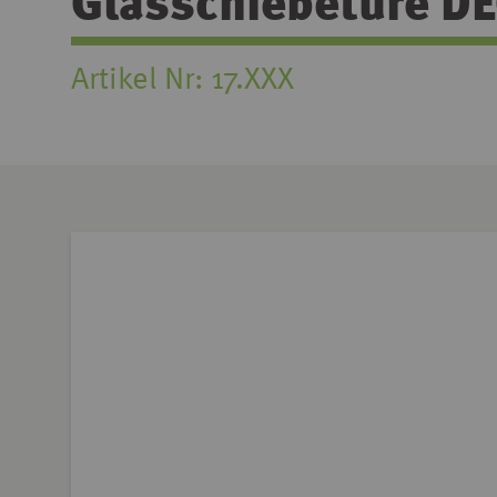
Glasschiebetüre D
Artikel Nr
17.XXX
Zum
Ende
der
Bildgalerie
springen