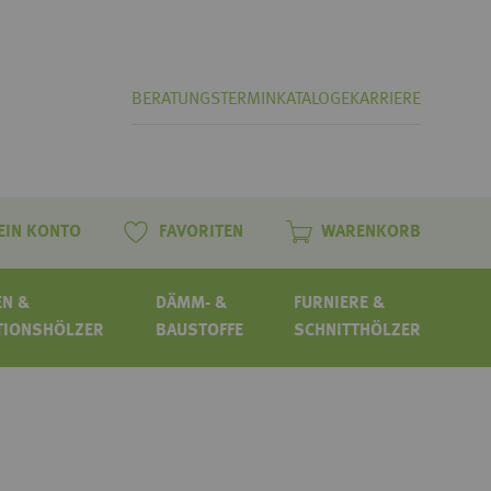
BERATUNGSTERMIN
KATALOGE
KARRIERE
EIN KONTO
FAVORITEN
WARENKORB
N &
DÄMM- &
FURNIERE &
TIONSHÖLZER
BAUSTOFFE
SCHNITTHÖLZER