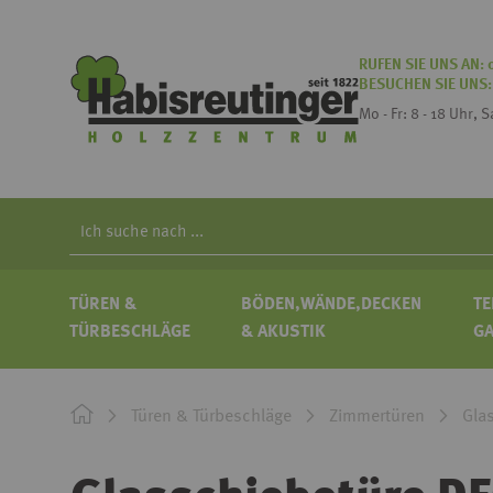
RUFEN SIE UNS AN:
BESUCHEN SIE UNS
Mo - Fr: 8 - 18 Uhr, 
Search
TÜREN &
BÖDEN,WÄNDE,DECKEN
TE
TÜRBESCHLÄGE
& AKUSTIK
G
Türen & Türbeschläge
Zimmertüren
Gla