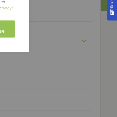
rer
privacy/
EN