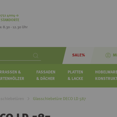
0751 4004-0
:
STANDORTE
Sa: 8.30 - 12.30 Uhr
SALE%
M
Search
RRASSEN &
FASSADEN
PLATTEN
HOBELWARE
ARTENHÖLZER
& DÄCHER
& LACKE
KONSTRUK
sschiebetüren
Glasschiebetüre DECO LD 587