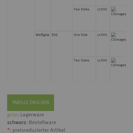
Two Sides
17.XXX
8
Weißglas
ESG
One Side
17.XXX
8
Two Sides
17.XXX
8
TABELLE DRUCKEN
grün
: Lagerware
schwarz
: Bestellware
*
: preisreduzierter Artikel