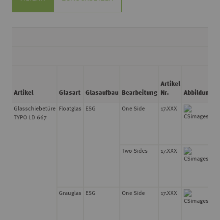
Artikel
S
Artikel
Glasart
Glasaufbau
Bearbeitung
Nr.
Abbildung
Glasschiebetüre
Floatglas
ESG
One Side
17.XXX
8
TYPO LD 667
Two Sides
17.XXX
8
Grauglas
ESG
One Side
17.XXX
8