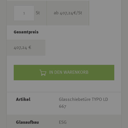
St
ab
407,24
€/St
Gesamtpreis
407,24 €
IN DEN WARENKORB
Artikel
Glasschiebetüre TYPO LD
667
Glasaufbau
ESG