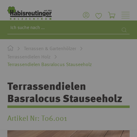
Search
Searc
Terrassen & Gartenhölzer
Terrassendielen Holz
Terrassendielen Basralocus Stauseeholz
Terrassendielen
Basralocus Stauseeholz
Artikel Nr
T06.001
Zum