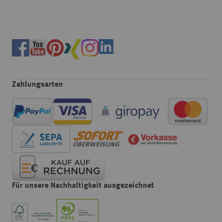
Zahlungsarten
Für unsere Nachhaltigkeit ausgezeichnet
Wählen
Wie würden Sie unseren Onlineshop bewerten?