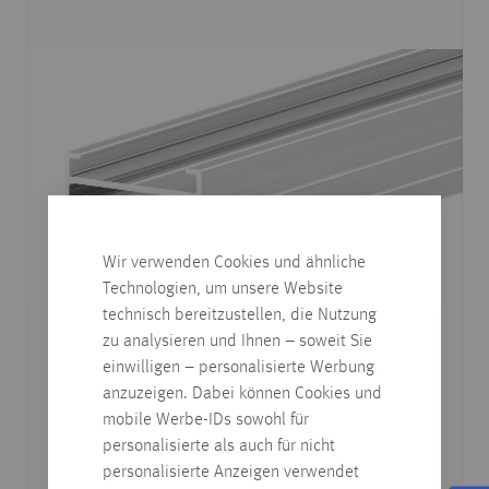
Wir verwenden Cookies und ähnliche
Technologien, um unsere Website
technisch bereitzustellen, die Nutzung
zu analysieren und Ihnen – soweit Sie
einwilligen – personalisierte Werbung
anzuzeigen. Dabei können Cookies und
mobile Werbe-IDs sowohl für
personalisierte als auch für nicht
personalisierte Anzeigen verwendet
TERRATOOL UK-SCHIENE ALU