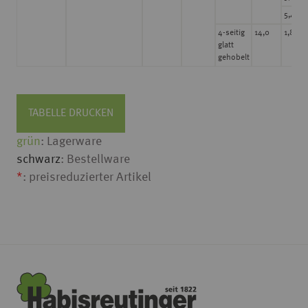
5,490
4-seitig
14,0
1,830
glatt
gehobelt
TABELLE DRUCKEN
grün
: Lagerware
schwarz
: Bestellware
*
: preisreduzierter Artikel