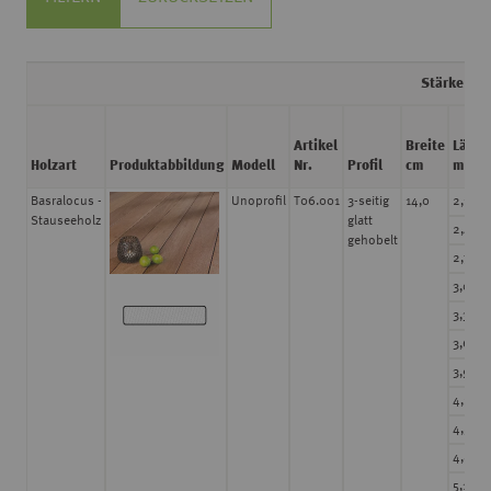
Stärke mm
Artikel
Breite
Länge
Holzart
Produktabbildung
Modell
Nr.
Profil
cm
m
Basralocus -
Unoprofil
T06.001
3-seitig
14,0
2,130
Stauseeholz
glatt
2,440
gehobelt
2,750
3,050
3,350
3,660
3,960
4,270
4,570
4,880
5,180