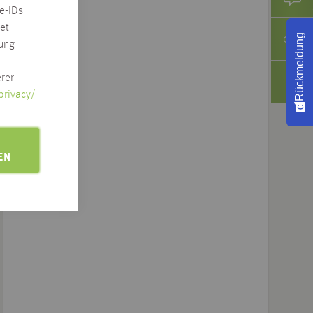
e-IDs
et
Rückmeldung
rung
rer
privacy/
EN