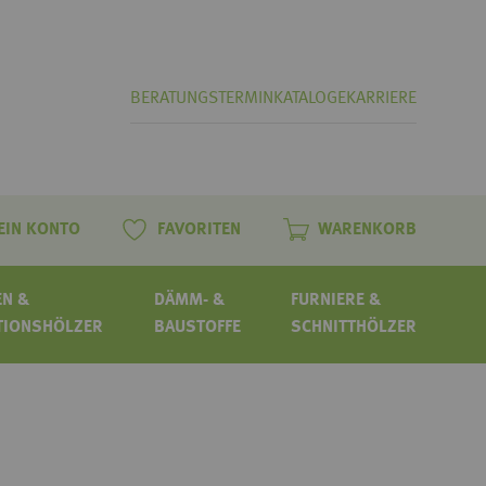
BERATUNGSTERMIN
KATALOGE
KARRIERE
EIN KONTO
FAVORITEN
WARENKORB
N &
DÄMM- &
FURNIERE &
TIONSHÖLZER
BAUSTOFFE
SCHNITTHÖLZER