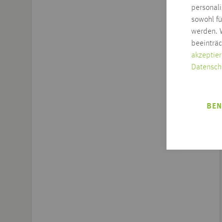
personal
sowohl fü
werden. W
beeinträ
akzeptier
Datensch
BEN