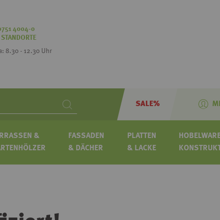
0751 4004-0
:
STANDORTE
Sa: 8.30 - 12.30 Uhr
SALE%
M
Search
RRASSEN &
FASSADEN
PLATTEN
HOBELWARE
ARTENHÖLZER
& DÄCHER
& LACKE
KONSTRUK