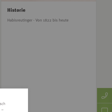
Historie
Habisreutinger - Von 1822 bis heute
isch
n –