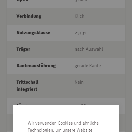
Optik
3-Stab
Verbindung
Klick
Nutzungsklasse
23/31
Träger
nach Auswahl
Kantenausführung
gerade Kante
Trittschall
Nein
integriert
Länge m
1,288
Breite cm
19,8
Wir verwenden Cookies und ähnliche
Technologien, um unsere Website