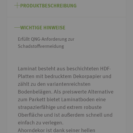
Anfang
PRODUKTBESCHREIBUNG
der
Bildgalerie
springen
WICHTIGE HINWEISE
Erfüllt QNG-Anforderung zur
Schadstoffvermeidung
Laminat besteht aus beschichteten HDF-
Platten mit bedrucktem Dekorpapier und
zählt zu den variantenreichsten
Bodenbelägen. Als preiswerte Alternative
zum Parkett bietet Laminatboden eine
strapazierfähige und extrem robuste
Oberfläche und ist außerdem schnell und
einfach zu verlegen.
Ahorndekor ist dank seiner hellen