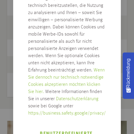
technisch bereitzustellen, die Nutzung
Stärke mm
7,0
zu analysieren und Ihnen – soweit Sie
einwilligen – personalisierte Werbung
Stück pro
12
anzuzeigen. Dabei können Cookies und
Gebinde
mobile Werbe-IDs sowohl für
personalisierte als auch für nicht
Stück pro Palette
432
personalisierte Anzeigen verwendet
werden. Wenn Sie optionale Cookies
Rückmeldung
unten nicht akzeptieren, kann Ihre
passende Leiste
03.148
Erfahrung beeinträchtigt werden.
Wenn
Sie dennoch nur technisch notwendige
Pflege
CuraFloor Reiniger
Cookies akzeptieren möchten klicken
01.906
Sie hier.
Weitere Informationen finden
Sie in unserer
Datenschutzerklärung
sowie bei Google unter
https://business.safety.google/privacy/
BENUTZERDEFINIERTE