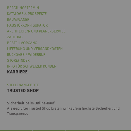
BERATUNGSTERMIN
KATALOGE & PROSPEKTE
RAUMPLANER
HAUSTÜRKONFIGURATOR
ARCHITEKTEN- UND PLANERSERVICE
ZAHLUNG
BESTELLVORGANG
LIEFERUNG UND VERSANDKOSTEN
RÜCKGABE / WIDERRUF
STOREFINDER
INFO FÜR SCHWEIZER KUNDEN
KARRIERE
STELLENANGEBOTE
TRUSTED SHOP
Wählen
Wie würden Sie unseren Onlineshop bewerten?
Sicherheit beim Online-Kauf
Sie
Als geprüfter Trusted Shop bieten wir Käufern höchste Sicherheit und
eine
Transparenz.
Option
von
Überhaupt nicht gut
Sehr gut
1