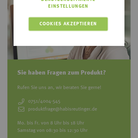
EINSTELLUNGEN
COOKIES AKZEPTIEREN
Sie haben Fragen zum Produkt?
Rufen Sie uns an, wir beraten Sie gerne!
0751/4004-545
produktfrage@habisreutinger.de
Mo. bis Fr. von 8 Uhr bis 18 Uhr
Samstag von 08:30 bis 12:30 Uhr