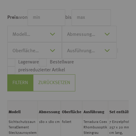
von
bis
Preis:
Lagerware
Bestellware
preisreduzierter Artikel
FILTERN
ZURÜCKSETZEN
Modell
Abmessung
Oberfläche
Ausführung
Set enthält
Sichtschutzzaun
180 x 180 cm
foliert
Terradura Coex
7 Einzelpfrofile
TerraElement
Rhombusoptik
257 x 20 mm, 18
Steckzaunsystem
Steingrau
cm lang,