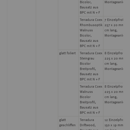
Bicolor,
Montageanleitu
Bausatz aus
BPC mit N + F
Terradura Coex
7 Einzelpfrofile
Rhombusoptik
257 x 20 mm, 18
Walnuss
cm lang,
Bicolor,
Montageanleitu
Bausatz aus
BPC mit N + F
glatt foliert
Terradura Coex
8 Einzelpfrofile
Steingrau
225 x 20 mm, 1
Bicolor
cm lang,
Breitprofil,
Montageanleitu
Bausatz aus
BPC mit N + F
Terradura Coex
8 Einzelpfrofile
Walnuss
225 x 20 mm, 1
Bicolor
cm lang,
Breitprofil,
Montageanleitu
Bausatz aus
BPC mit N + F
glatt
Terradura
12 Einzelpfrofile
geschliffen
Driftwood,
150 x 19 mm, 18