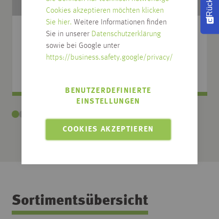
Cookies akzeptieren möchten klicken
Sie hier.
Weitere Informationen finden
ZUBEHÖR SICHTSCHUTZZÄUNE
Sie in unserer
Datenschutzerklärung
sowie bei Google unter
https://business.safety.google/privacy/
BENUTZERDEFINIERTE
EINSTELLUNGEN
COOKIES AKZEPTIEREN
Sortimentsübersicht