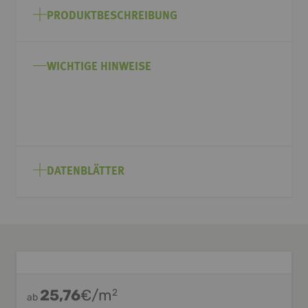
Anfang
PRODUKTBESCHREIBUNG
der
Bildgalerie
springen
WICHTIGE HINWEISE
DATENBLÄTTER
25,76
€/m
2
ab