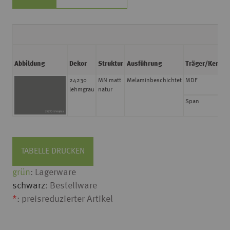
Abbildung
Dekor
Struktur
Ausführung
Träger/Kern
Z
24230
MN matt
Melaminbeschichtet
MDF
P
lehmgrau
natur
Span
P
TABELLE DRUCKEN
grün
: Lagerware
schwarz
: Bestellware
*
: preisreduzierter Artikel