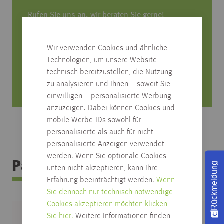
Rufen Sie uns an, wir beraten Sie gerne!
0751/4004-545
Wir verwenden Cookies und ähnliche
produktfrage@habisreutinger.de
Technologien, um unsere Website
technisch bereitzustellen, die Nutzung
Mo. bis Fr. von 8 Uhr bis 18 Uhr
zu analysieren und Ihnen – soweit Sie
Samstag von 08:30 bis 12:30 Uhr
einwilligen – personalisierte Werbung
anzuzeigen. Dabei können Cookies und
mobile Werbe-IDs sowohl für
personalisierte als auch für nicht
personalisierte Anzeigen verwendet
werden. Wenn Sie optionale Cookies
Passendes Zubehör
Rückmeldung
unten nicht akzeptieren, kann Ihre
Erfahrung beeinträchtigt werden.
Wenn
Sie dennoch nur technisch notwendige
Cookies akzeptieren möchten klicken
Sie hier.
Weitere Informationen finden