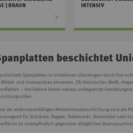
GE | BRAUN
INTENSIV
panplatten beschichtet Un
schichtete Spanplatten in Unidekoren überzeugen durch ihre schl
 Möbel- und Innenausbau einsetzen. Ob klassisches Weiß, elega
endfarben – Uni-Dekore bieten nahezu unbegrenzte Gestaltungsm
nrichtungsstilen.
nk der widerstandsfähigen Melaminharzbeschichtung sind die Pla
rvorragend für Schränke, Regale, Sideboards, Büromöbel oder in
erfläche ist unempfindlich gegenüber alltäglichen Beanspruchung