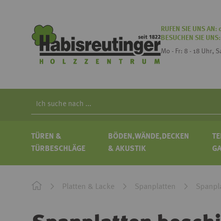
RUFEN SIE UNS AN:
BESUCHEN SIE UNS
Mo - Fr: 8 - 18 Uhr, 
Search
TÜREN &
BÖDEN,WÄNDE,DECKEN
TE
TÜRBESCHLÄGE
& AKUSTIK
G
Platten & Lacke
Spanplatten
Spanpl