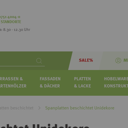
0751 4004-0
:
STANDORTE
Sa: 8.30 - 12.30 Uhr
SALE%
M
Search
RRASSEN &
FASSADEN
PLATTEN
HOBELWARE
ARTENHÖLZER
& DÄCHER
& LACKE
KONSTRUK
atten beschichtet
Spanplatten beschichtet Unidekore