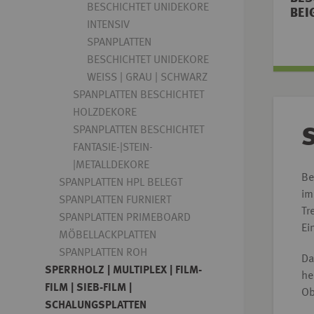
BESCHICHTET UNIDEKORE
BEI
INTENSIV
SPANPLATTEN
BESCHICHTET UNIDEKORE
WEISS | GRAU | SCHWARZ
SPANPLATTEN BESCHICHTET
HOLZDEKORE
SPANPLATTEN BESCHICHTET
S
FANTASIE-|STEIN-
|METALLDEKORE
Be
SPANPLATTEN HPL BELEGT
im
SPANPLATTEN FURNIERT
Tr
SPANPLATTEN PRIMEBOARD
Ei
MÖBELLACKPLATTEN
SPANPLATTEN ROH
Da
SPERRHOLZ | MULTIPLEX | FILM-
he
FILM | SIEB-FILM |
Ob
SCHALUNGSPLATTEN