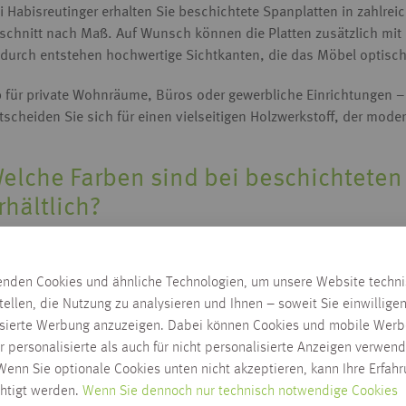
i Habisreutinger erhalten Sie beschichtete Spanplatten in zahlre
schnitt nach Maß. Auf Wunsch können die Platten zusätzlich m
durch entstehen hochwertige Sichtkanten, die das Möbel optisch 
 für private Wohnräume, Büros oder gewerbliche Einrichtungen –
tscheiden Sie sich für einen vielseitigen Holzwerkstoff, der mode
elche Farben sind bei beschichteten
rhältlich?
schichtete Spanplatten in Unidekoren sind in vielen zeitlosen un
nd Weiß, Schwarz, Grau, Anthrazit sowie weitere Uni-Farben, die 
enden Cookies und ähnliche Technologien, um unsere Website techn
nsetzen lassen.
tellen, die Nutzung zu analysieren und Ihnen – soweit Sie einwillige
isierte Werbung anzuzeigen. Dabei können Cookies und mobile Werb
r personalisierte als auch für nicht personalisierte Anzeigen verwend
ür welche Möbel eignen sich Uni-Dek
enn Sie optionale Cookies unten nicht akzeptieren, kann Ihre Erfah
chtigt werden.
Wenn Sie dennoch nur technisch notwendige Cookies