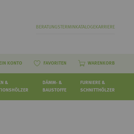
BERATUNGSTERMIN
KATALOGE
KARRIERE
EIN KONTO
FAVORITEN
WARENKORB
N &
DÄMM- &
FURNIERE &
TIONSHÖLZER
BAUSTOFFE
SCHNITTHÖLZER