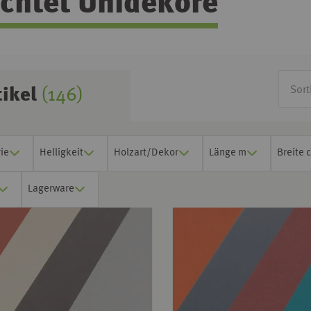
chtet Unidekore
tikel
(146)
ie
Helligkeit
Holzart/Dekor
Länge m
Breite 
Lagerware