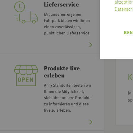
Un
akzeptier
Lieferservice
sc
Datensch
Mit unserem eigenen
Fuhrpark bieten wir Ihnen
S
einen zuverlässigen,
BEN
pünktlichen Lieferservice.
Ja
ei
Ge
Produkte live
erleben
K
An 9 Standorten bieten wir
Ihnen die Möglichkeit,
Ja
sich über unsere Produkte
sp
zu informieren und diese
live zu erleben.