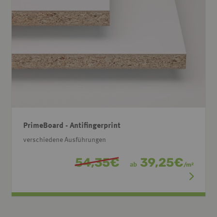
PrimeBoard - Antifingerprint
verschiedene Ausführungen
54,35
€
39,25
€
ab
/
m
2