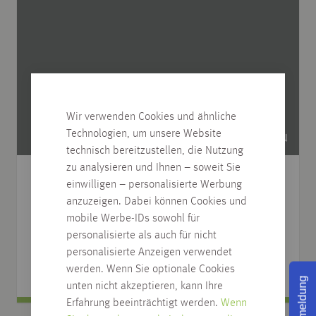
Wir verwenden Cookies und ähnliche
Technologien, um unsere Website
technisch bereitzustellen, die Nutzung
zu analysieren und Ihnen – soweit Sie
Spanplatten / MDF beschichtet 26299
einwilligen – personalisierte Werbung
kobaltgrau, MN matt natur
anzuzeigen. Dabei können Cookies und
mobile Werbe-IDs sowohl für
verschiedene Abmessungen
personalisierte als auch für nicht
25,76
€
personalisierte Anzeigen verwendet
ab
/
m
2
werden. Wenn Sie optionale Cookies
Rückmeldung
unten nicht akzeptieren, kann Ihre
Erfahrung beeinträchtigt werden.
Wenn