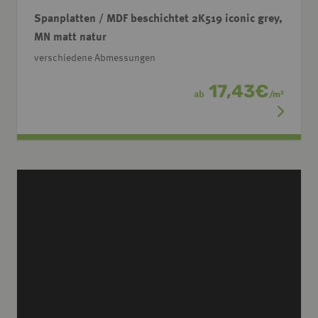
Spanplatten / MDF beschichtet 2K519 iconic grey,
MN matt natur
verschiedene Abmessungen
17,43
€
ab
/
m
2