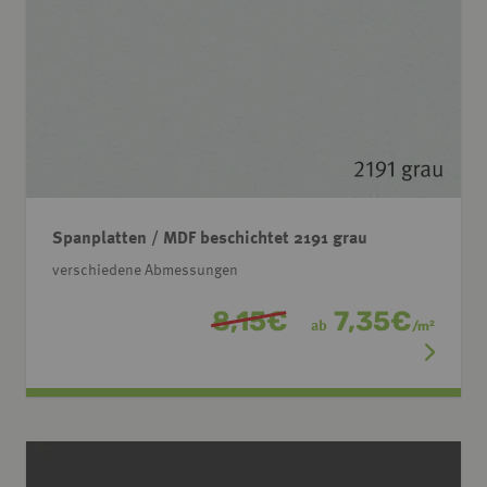
Spanplatten / MDF beschichtet 2191 grau
verschiedene Abmessungen
8,15
€
7,35
€
ab
/
m
2