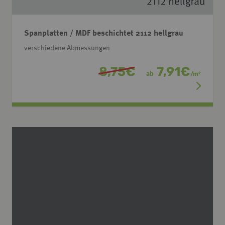
Spanplatten / MDF beschichtet 2112 hellgrau
verschiedene Abmessungen
8,75
€
7,91
€
ab
/
m
2