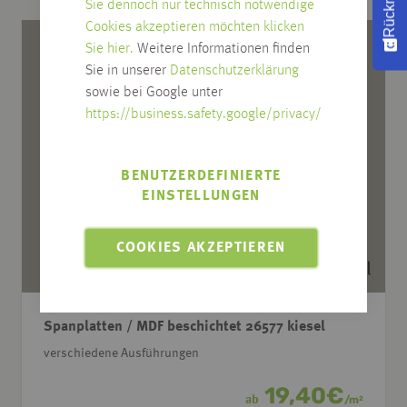
Sie dennoch nur technisch notwendige
Cookies akzeptieren möchten klicken
Sie hier.
Weitere Informationen finden
Sie in unserer
Datenschutzerklärung
sowie bei Google unter
https://business.safety.google/privacy/
BENUTZERDEFINIERTE
EINSTELLUNGEN
COOKIES AKZEPTIEREN
Spanplatten / MDF beschichtet 26577 kiesel
verschiedene Ausführungen
19,40
€
ab
/
m
2