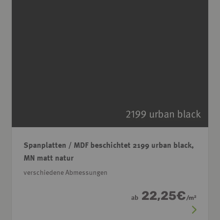
Spanplatten / MDF beschichtet 2199 urban black,
MN matt natur
verschiedene Abmessungen
22,25
€
ab
/
m
2