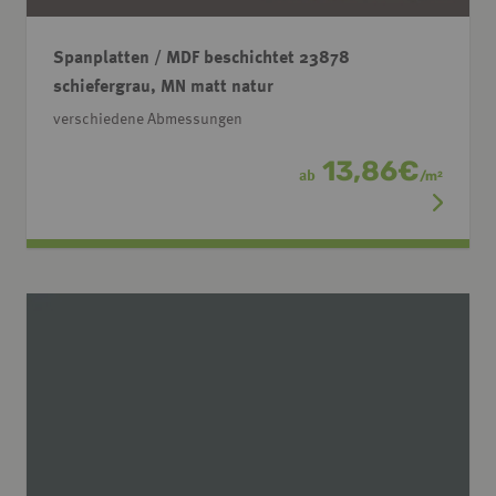
Spanplatten / MDF beschichtet 23878
schiefergrau, MN matt natur
verschiedene Abmessungen
13,86
€
ab
/
m
2