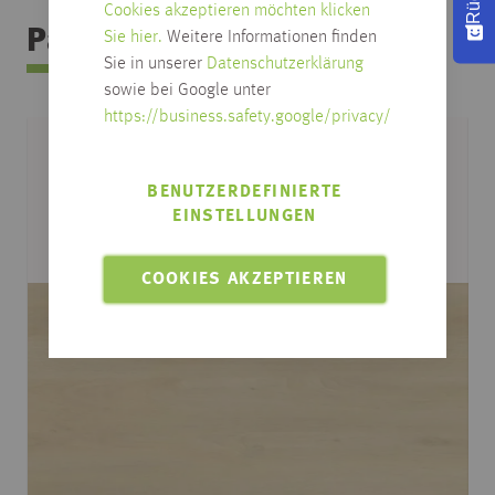
Cookies akzeptieren möchten klicken
Passendes Zubehör
Sie hier.
Weitere Informationen finden
Sie in unserer
Datenschutzerklärung
sowie bei Google unter
https://business.safety.google/privacy/
BENUTZERDEFINIERTE
EINSTELLUNGEN
COOKIES AKZEPTIEREN