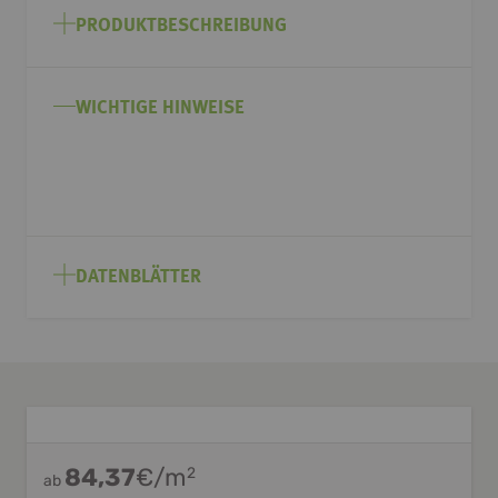
Anfang
PRODUKTBESCHREIBUNG
der
Bildgalerie
springen
WICHTIGE HINWEISE
DATENBLÄTTER
84,37
€/m
2
ab