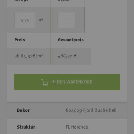
2
m
Preis
Gesamtpreis
2
ab
84,37
€/m
488,50 €
IN DEN WARENKORB
Dekor
R24029 Fjord Buche hell
Struktur
FL florence