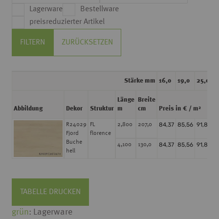
Lagerware
Bestellware
preisreduzierter Artikel
FILTERN
ZURÜCKSETZEN
Stärke mm
16,0
19,0
25,0
Länge
Breite
Abbildung
Dekor
Struktur
m
cm
Preis in € / m²
84,37
85,56
91,81
R24029
FL
2,800
207,0
Fjord
florence
Buche
84,37
85,56
91,81
4,100
130,0
hell
TABELLE DRUCKEN
grün
: Lagerware