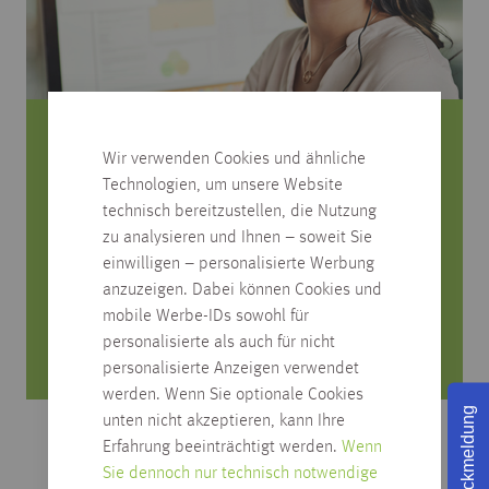
Sie haben Fragen zum Produkt?
Wir verwenden Cookies und ähnliche
Technologien, um unsere Website
Rufen Sie uns an, wir beraten Sie gerne!
technisch bereitzustellen, die Nutzung
zu analysieren und Ihnen – soweit Sie
0751/4004-545
einwilligen – personalisierte Werbung
produktfrage@habisreutinger.de
anzuzeigen. Dabei können Cookies und
mobile Werbe-IDs sowohl für
Mo. bis Fr. von 8 Uhr bis 18 Uhr
personalisierte als auch für nicht
Samstag von 08:30 bis 12:30 Uhr
personalisierte Anzeigen verwendet
werden. Wenn Sie optionale Cookies
Rückmeldung
unten nicht akzeptieren, kann Ihre
Erfahrung beeinträchtigt werden.
Wenn
Sie dennoch nur technisch notwendige