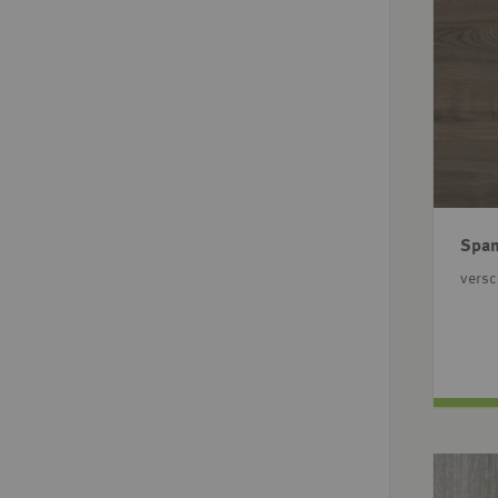
Span
vers