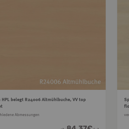
 HPL belegt R24006 Altmühlbuche, VV top
Sp
et
fl
chiedene Abmessungen
ve
84,37
€
2