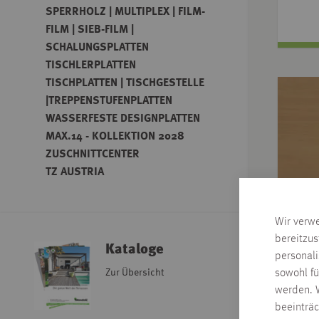
SPERRHOLZ | MULTIPLEX | FILM-
FILM | SIEB-FILM |
SCHALUNGSPLATTEN
TISCHLERPLATTEN
TISCHPLATTEN | TISCHGESTELLE
|TREPPENSTUFENPLATTEN
WASSERFESTE DESIGNPLATTEN
MAX.14 - KOLLEKTION 2028
ZUSCHNITTCENTER
TZ AUSTRIA
Wir verw
bereitzus
Kataloge
personal
Zur Übersicht
sowohl fü
werden. W
beeinträ