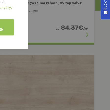
rer
an HPL belegt R27024 Bergahorn, VV top velvet
privacy/
rschiedene Abmessungen
84,37
€
ab
/
m
2
EN