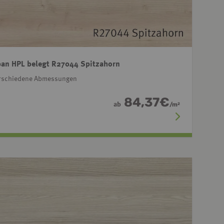
an HPL belegt R27044 Spitzahorn
rschiedene Abmessungen
84,37
€
ab
/
m
2