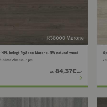
 HPL belegt R38000 Marone, NW natural wood
Sp
chiedene Abmessungen
ve
84,37
€
ab
/
m
2