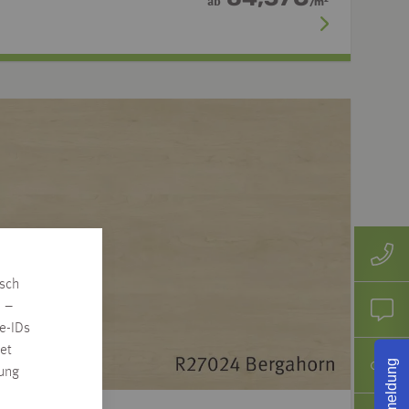
ab
/
m
isch
n –
e-IDs
et
Rückmeldung
rung