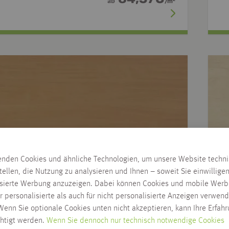
ab
/
m
enden Cookies und ähnliche Technologien, um unsere Website techn
tellen, die Nutzung zu analysieren und Ihnen – soweit Sie einwillige
isierte Werbung anzuzeigen. Dabei können Cookies und mobile Werb
r personalisierte als auch für nicht personalisierte Anzeigen verwend
enn Sie optionale Cookies unten nicht akzeptieren, kann Ihre Erfah
chtigt werden.
Wenn Sie dennoch nur technisch notwendige Cookies