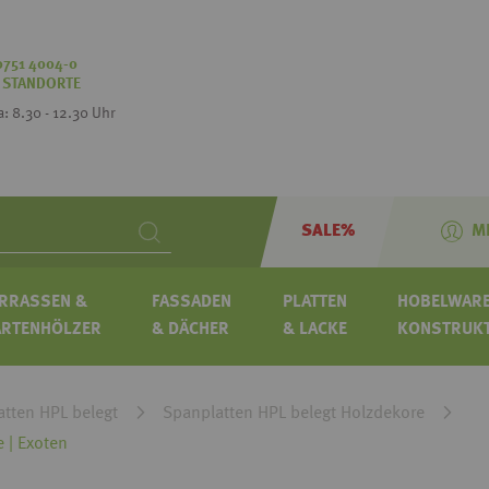
0751 4004-0
:
STANDORTE
Sa: 8.30 - 12.30 Uhr
SALE%
M
Search
RRASSEN &
FASSADEN
PLATTEN
HOBELWARE
ARTENHÖLZER
& DÄCHER
& LACKE
KONSTRUK
tten HPL belegt
Spanplatten HPL belegt Holzdekore
 | Exoten