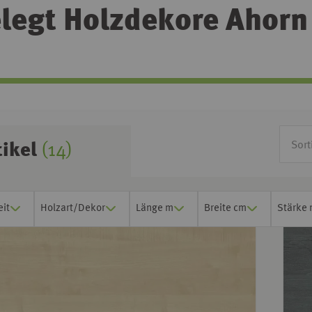
egt Holzdekore Ahorn |
tikel
(14)
eit
Holzart/Dekor
Länge m
Breite cm
Stärke