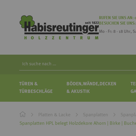
RUFEN SIE UNS AN:
BESUCHEN SIE UNS
Mo - Fr: 8 - 18 Uhr, 
Search
TÜREN &
BÖDEN,WÄNDE,DECKEN
TE
TÜRBESCHLÄGE
& AKUSTIK
G
Platten & Lacke
Spanplatten
Spanpla
Spanplatten HPL belegt Holzdekore Ahorn | Birke | Buche