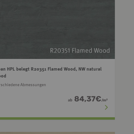
an HPL belegt R20351 Flamed Wood, NW natural
ood
rschiedene Abmessungen
84,37
€
ab
/
m
2