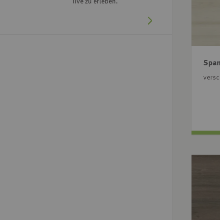
live zu erleben.
Span
vers