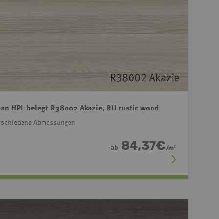
an HPL belegt R38002 Akazie, RU rustic wood
rschiedene Abmessungen
84,37
€
ab
/
m
2