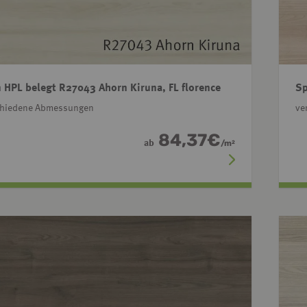
 HPL belegt R27043 Ahorn Kiruna, FL florence
Sp
chiedene Abmessungen
ve
84,37
€
ab
/
m
2