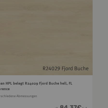
an HPL belegt R24029 Fjord Buche hell, FL
orence
rschiedene Abmessungen
84,37
€
2