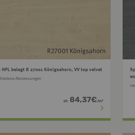
 HPL belegt R 27001 Königsahorn, VV top velvet
Sp
w
chiedene Abmessungen
ve
84,37
€
ab
/
m
2