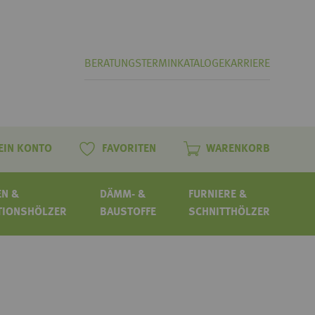
BERATUNGSTERMIN
KATALOGE
KARRIERE
EIN KONTO
FAVORITEN
WARENKORB
N &
DÄMM- &
FURNIERE &
TIONSHÖLZER
BAUSTOFFE
SCHNITTHÖLZER