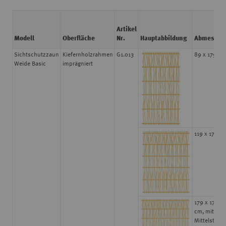
Artikel
Modell
Oberfläche
Nr.
Hauptabbildung
Abmessun
Sichtschutzzaun
Kiefernholzrahmen
G1.013
89 x 179 cm
Weide Basic
imprägniert
119 x 179 c
179 x 179
cm, mit
Mittelstrebe