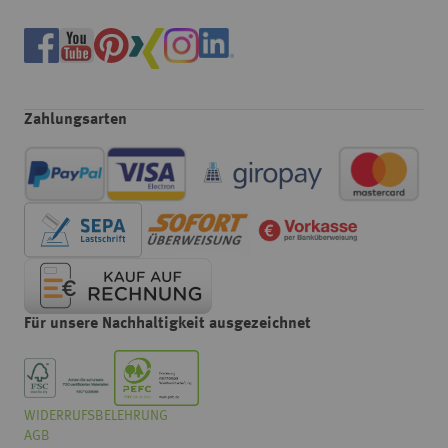
Zahlungsarten
Für unsere Nachhaltigkeit ausgezeichnet
WIDERRUFSBELEHRUNG
Wählen
Wie würden Sie unseren Onlineshop bewerten?
AGB
Sie