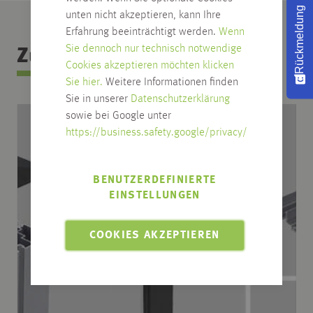
Rückmeldung
unten nicht akzeptieren, kann Ihre
Erfahrung beeinträchtigt werden.
Wenn
Sie dennoch nur technisch notwendige
Zubehör Kategorie
Cookies akzeptieren möchten klicken
Sie hier.
Weitere Informationen finden
Sie in unserer
Datenschutzerklärung
sowie bei Google unter
https://business.safety.google/privacy/
BENUTZERDEFINIERTE
EINSTELLUNGEN
COOKIES AKZEPTIEREN