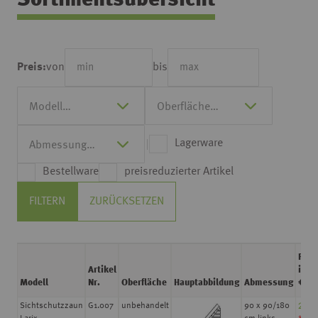
Sortimentsübersicht
von
bis
Preis:
Lagerware
Bestellware
preisreduzierter Artikel
FILTERN
ZURÜCKSETZEN
Prei
Artikel
in
Modell
Nr.
Oberfläche
Hauptabbildung
Abmessung
€ / 
29,0
Sichtschutzzaun
G1.007
unbehandelt
90 x 90/180