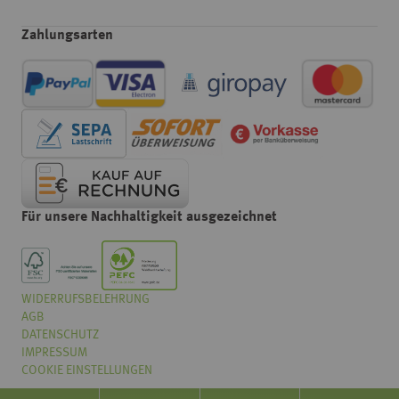
Zahlungsarten
Für unsere Nachhaltigkeit ausgezeichnet
WIDERRUFSBELEHRUNG
Wählen
Wie würden Sie unseren Onlineshop bewerten?
AGB
Sie
eine
DATENSCHUTZ
Option
IMPRESSUM
von
COOKIE EINSTELLUNGEN
Überhaupt nicht gut
Sehr gut
1