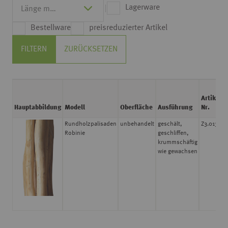
Lagerware
Bestellware
preisreduzierter Artikel
FILTERN
ZURÜCKSETZEN
Artikel
Hauptabbildung
Modell
Oberfläche
Ausführung
Nr.
Rundholzpalisaden
unbehandelt
geschält,
Z3.013
1
Robinie
geschliffen,
krummschäftig
1
wie gewachsen
1