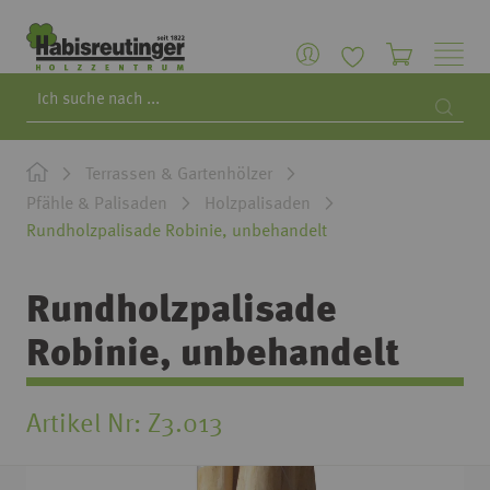
Search
Searc
Terrassen & Gartenhölzer
Pfähle & Palisaden
Holzpalisaden
Rundholzpalisade Robinie, unbehandelt
Rundholzpalisade
Robinie, unbehandelt
Artikel Nr
Z3.013
Zum