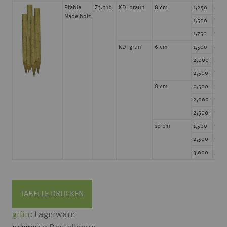
6,95
Pfähle
Z3.010
KDI braun
8 cm
1,250
Nadelholz
7,95
1,500
9,45
1,750
4,45
KDI grün
6 cm
1,500
5,95
2,000
7,45
2,500
2,95
8 cm
0,500
10,1
2,000
12,9
2,500
10,4
10 cm
1,500
18,2
2,500
22,4
3,000
TABELLE DRUCKEN
grün
: Lagerware