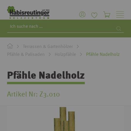
Search
Searc
Terrassen & Gartenhölzer
Pfähle & Palisaden
Holzpfähle
Pfähle Nadelholz
Pfähle Nadelholz
Artikel Nr
Z3.010
Zum
Ende
der
Bildgalerie