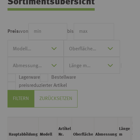
Sortimentsübersicht
von
bis
Preis:
Lagerware
Bestellware
preisreduzierter Artikel
FILTERN
ZURÜCKSETZEN
Prei
Artikel
Länge
in
Hauptabbildung
Modell
Nr.
Oberfläche
Abmessung
m
€ / 