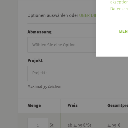
akzeptier
Datensch
Optionen auswählen oder
ÜBER DIE KREUZTABELLE 
BEN
Abmessung
Projekt
Maximal 35 Zeichen
Menge
Preis
Gesamtpre
St
ab
4,95
€/St
4,95 €