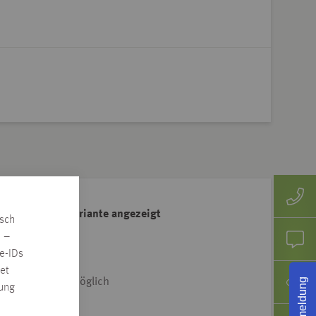
ahl der Artikelvariante angezeigt
isch
e Adresse klicken
n –
e-IDs
et
Rückmeldung
iet & Dtl.-weit möglich
rung