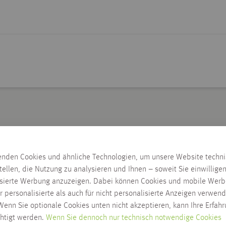
Lieferzeit wird nach Ausw
enden Cookies und ähnliche Technologien, um unsere Website techn
Zum Ändern der Lieferadresse bitt
tellen, die Nutzung zu analysieren und Ihnen – soweit Sie einwillige
isierte Werbung anzuzeigen. Dabei können Cookies und mobile Werb
LIEFERN AN 88250
r personalisierte als auch für nicht personalisierte Anzeigen verwend
Lieferung innerhalb Habis-Geb
enn Sie optionale Cookies unten nicht akzeptieren, kann Ihre Erfah
Click & Collect möglich
chtigt werden.
Wenn Sie dennoch nur technisch notwendige Cookies