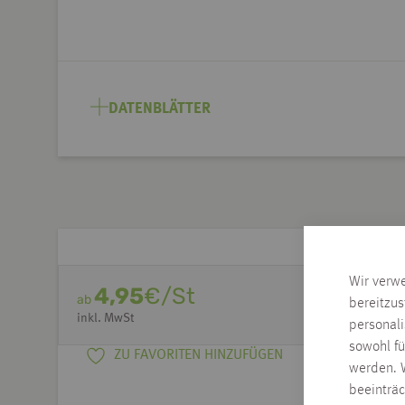
DATENBLÄTTER
Wir verw
4,95
€/St
ab
bereitzus
inkl. MwSt
personal
sowohl fü
ZU FAVORITEN HINZUFÜGEN
werden. W
beeinträ