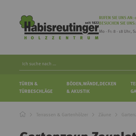
RUFEN SIE UNS AN:
BESUCHEN SIE UNS
Mo - Fr: 8 - 18 Uhr, 
Search
TÜREN &
BÖDEN,WÄNDE,DECKEN
TE
TÜRBESCHLÄGE
& AKUSTIK
G
Terrassen & Gartenhölzer
Zäune
Garten