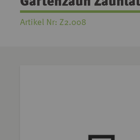
Gartenzaun Zaunlat
Artikel Nr
Z2.008
Zum
Ende
der
Bildgalerie
springen