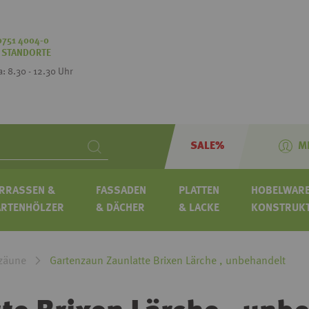
0751 4004-0
:
STANDORTE
Sa: 8.30 - 12.30 Uhr
SALE%
M
Search
RRASSEN &
FASSADEN
PLATTEN
HOBELWARE
ARTENHÖLZER
& DÄCHER
& LACKE
KONSTRUK
zäune
Gartenzaun Zaunlatte Brixen Lärche , unbehandelt