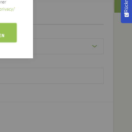
rer
privacy/
EN