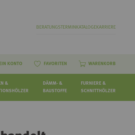
BERATUNGSTERMIN
KATALOGE
KARRIERE
EIN KONTO
FAVORITEN
WARENKORB
N &
DÄMM- &
FURNIERE &
TIONSHÖLZER
BAUSTOFFE
SCHNITTHÖLZER