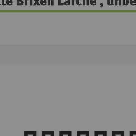
te Brixen Lärche , unb