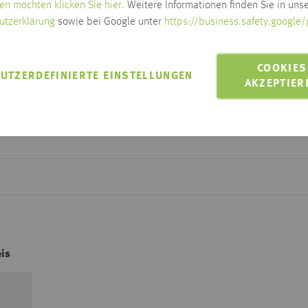
en möchten klicken Sie hier.
Weitere Informationen finden Sie in unse
utzerklärung
sowie bei Google unter
https://business.safety.google/
MIT EINEM KLICK
aussuchen
COOKIES
UTZERDEFINIERTE EINSTELLUNGEN
AKZEPTIER
is