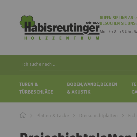
RUFEN SIE UNS AN:
BESUCHEN SIE UNS
Mo - Fr: 8 - 18 Uhr, 
Search
TÜREN &
BÖDEN,WÄNDE,DECKEN
TE
TÜRBESCHLÄGE
& AKUSTIK
G
Platten & Lacke
Dreischichtplatten
Fich