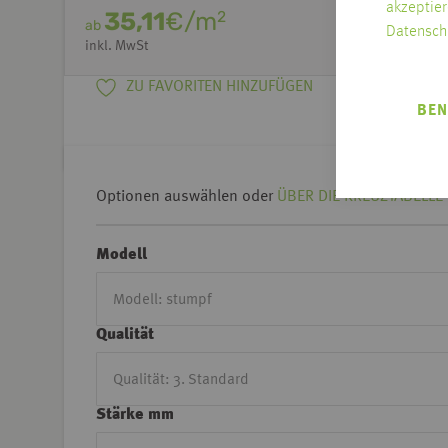
akzeptier
35,11
€/m
2
ab
Datensch
inkl. MwSt
ZU FAVORITEN HINZUFÜGEN
BEN
Optionen auswählen oder
ÜBER DIE KREUZTABELLE 
Modell
Qualität
Stärke mm