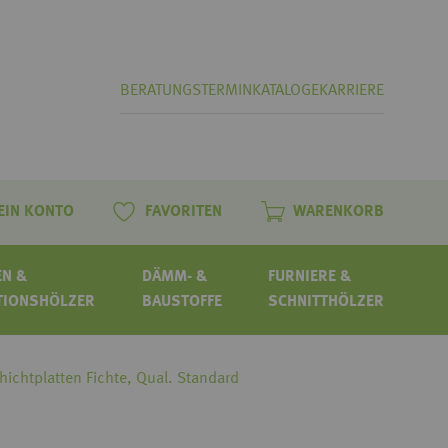
BERATUNGSTERMIN
KATALOGE
KARRIERE
EIN KONTO
FAVORITEN
WARENKORB
N &
DÄMM- &
FURNIERE &
TIONSHÖLZER
BAUSTOFFE
SCHNITTHÖLZER
hichtplatten Fichte, Qual. Standard