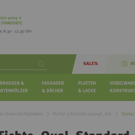
0751 4004-0
:
STANDORTE
Sa: 8.30 - 12.30 Uhr
SALE%
M
Search
RRASSEN &
FASSADEN
PLATTEN
HOBELWARE
ARTENHÖLZER
& DÄCHER
& LACKE
KONSTRUK
te Dreischichtplatten
Fichte 3-Schicht stumpf, roh
Dreisc