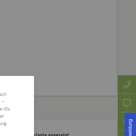
isch
n –
e-IDs
et
Rückmeldung
rung
ahl der Artikelvariante angezeigt