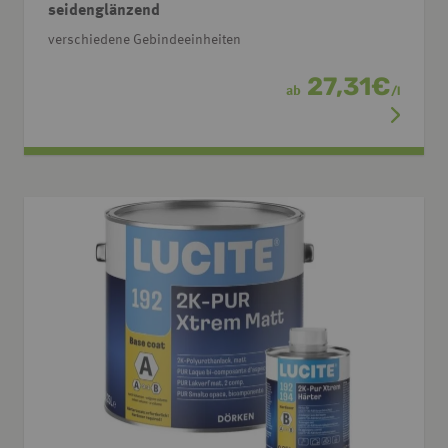
seidenglänzend
verschiedene Gebindeeinheiten
27,31
€
ab
/
l