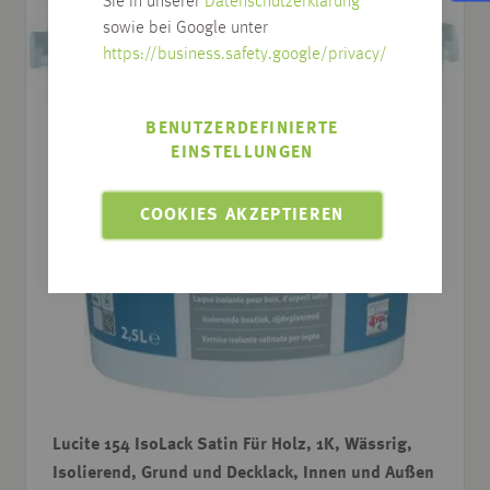
Sie in unserer
Datenschutzerklärung
sowie bei Google unter
https://business.safety.google/privacy/
BENUTZERDEFINIERTE
EINSTELLUNGEN
COOKIES AKZEPTIEREN
Lucite 154 IsoLack Satin Für Holz, 1K, Wässrig,
Isolierend, Grund und Decklack, Innen und Außen