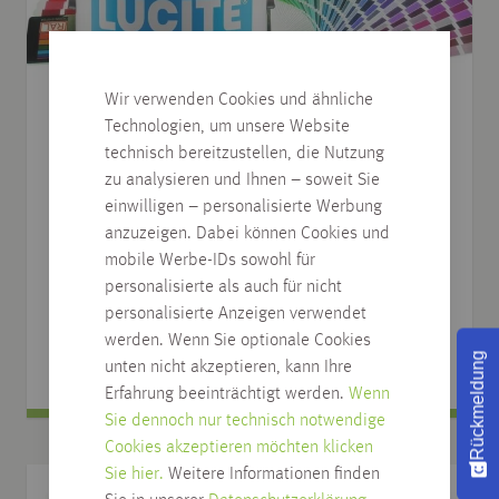
Wir verwenden Cookies und ähnliche
Technologien, um unsere Website
technisch bereitzustellen, die Nutzung
zu analysieren und Ihnen – soweit Sie
einwilligen – personalisierte Werbung
anzuzeigen. Dabei können Cookies und
Lucite 121 All-Top matt , Wunschfarbton
mobile Werbe-IDs sowohl für
personalisierte als auch für nicht
verschiedene Gebindeeinheiten
personalisierte Anzeigen verwendet
41,17
€
werden. Wenn Sie optionale Cookies
ab
/
l
Rückmeldung
unten nicht akzeptieren, kann Ihre
Erfahrung beeinträchtigt werden.
Wenn
Sie dennoch nur technisch notwendige
Cookies akzeptieren möchten klicken
Sie hier.
Weitere Informationen finden