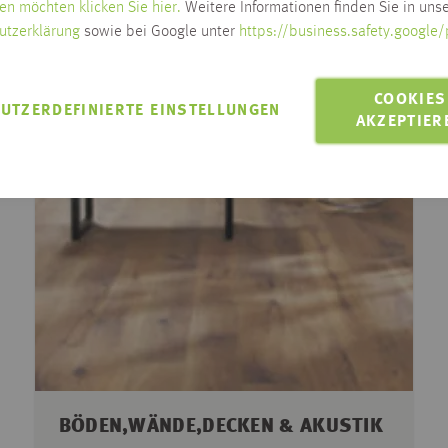
en möchten klicken Sie hier.
Weitere Informationen finden Sie in unse
utzerklärung
sowie bei Google unter
https://business.safety.google/
COOKIES
UTZERDEFINIERTE EINSTELLUNGEN
AKZEPTIER
BÖDEN,WÄNDE,DECKEN & AKUSTIK