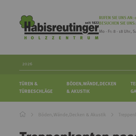
RUFEN SIE UNS AN:
BESUCHEN SIE UNS
Mo - Fr: 8 - 18 Uhr, 
Search
TÜREN &
BÖDEN,WÄNDE,DECKEN
TE
TÜRBESCHLÄGE
& AKUSTIK
G
Böden,Wände,Decken & Akustik
Treppen