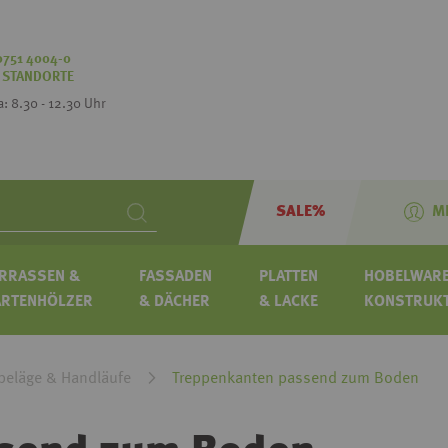
0751 4004-0
:
STANDORTE
Sa: 8.30 - 12.30 Uhr
SALE%
M
Search
RRASSEN &
FASSADEN
PLATTEN
HOBELWARE
ARTENHÖLZER
& DÄCHER
& LACKE
KONSTRUK
beläge & Handläufe
Treppenkanten passend zum Boden