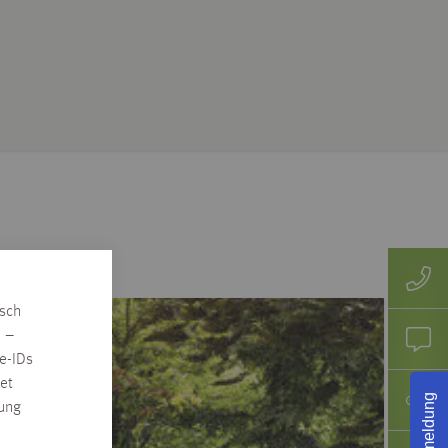
isch
n –
e-IDs
et
Rückmeldung
rung