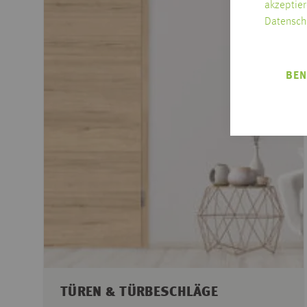
akzeptier
Datensch
BEN
TÜREN & TÜRBESCHLÄGE