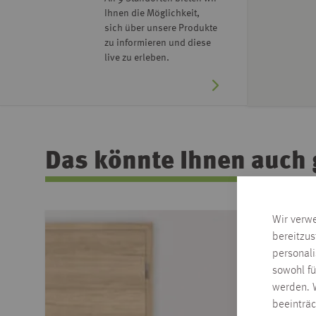
Ihnen die Möglichkeit,
sich über unsere Produkte
zu informieren und diese
live zu erleben.
Das könnte Ihnen auch 
Wir verw
bereitzus
personal
sowohl fü
werden. W
beeinträ