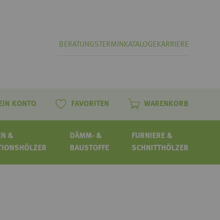
BERATUNGSTERMIN
KATALOGE
KARRIERE
EIN KONTO
FAVORITEN
WARENKORB
N &
DÄMM- &
FURNIERE &
TIONSHÖLZER
BAUSTOFFE
SCHNITTHÖLZER