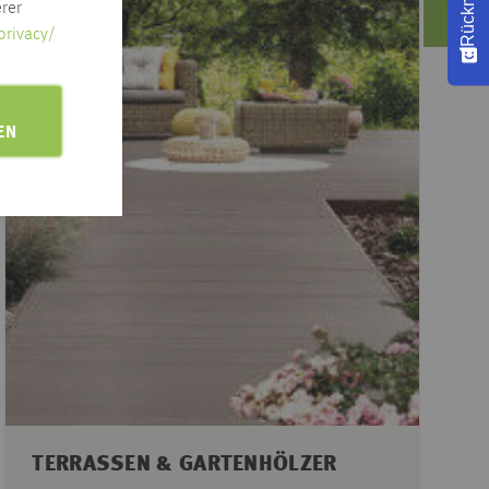
rer
privacy/
EN
TERRASSEN & GARTENHÖLZER