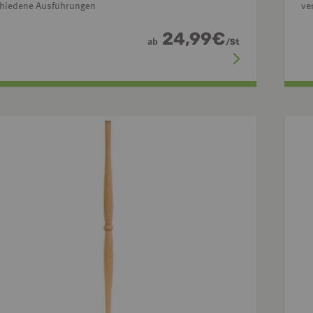
chiedene Ausführungen
ve
24,99
€
ab
/
St