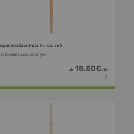
eppenstakete Holz Nr. 02, roh
rschiedene Ausführungen
18,50
€
ab
/
St