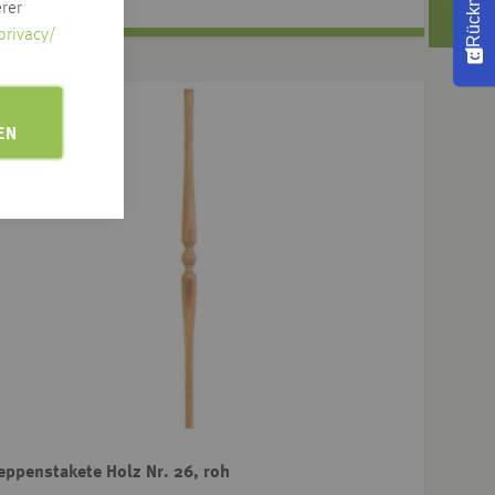
rer
privacy/
EN
eppenstakete Holz Nr. 26, roh