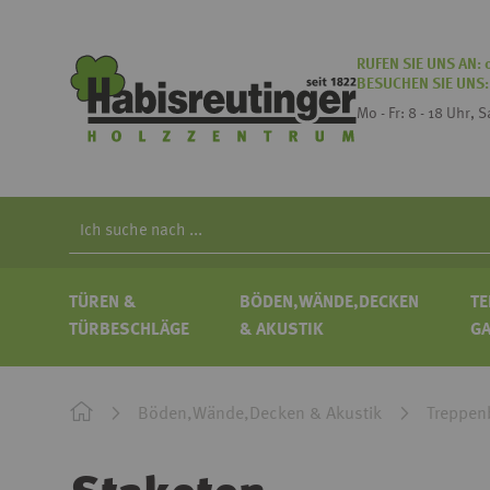
RUFEN SIE UNS AN:
BESUCHEN SIE UNS
Mo - Fr: 8 - 18 Uhr, 
Search
TÜREN &
BÖDEN,WÄNDE,DECKEN
TE
TÜRBESCHLÄGE
& AKUSTIK
G
Böden,Wände,Decken & Akustik
Treppen