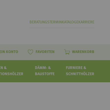
BERATUNGSTERMIN
KATALOGE
KARRIERE
EIN KONTO
FAVORITEN
WARENKORB
N &
DÄMM- &
FURNIERE &
TIONSHÖLZER
BAUSTOFFE
SCHNITTHÖLZER