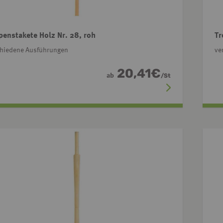
penstakete Holz Nr. 28, roh
Tr
chiedene Ausführungen
ve
20,41
€
ab
/
St