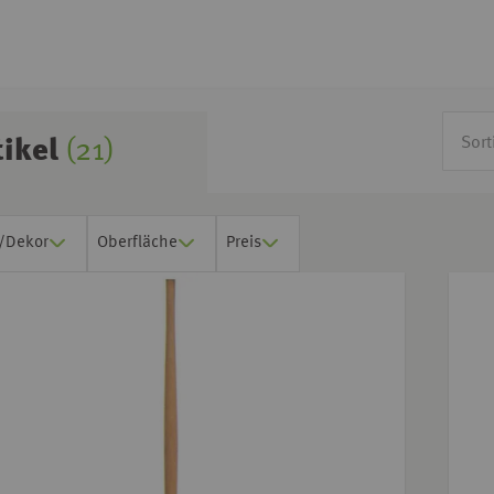
tikel
(21)
t/Dekor
Oberfläche
Preis