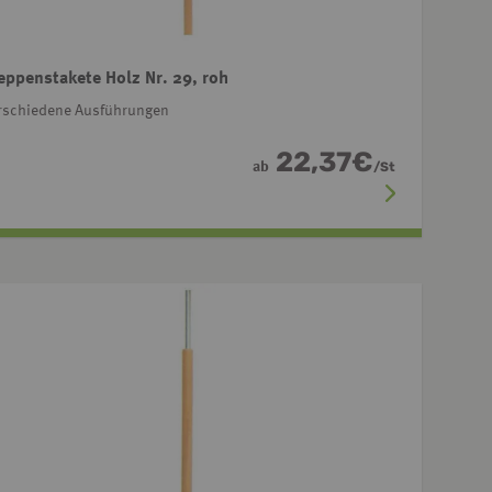
eppenstakete Holz Nr. 29, roh
rschiedene Ausführungen
22,37
€
ab
/
St