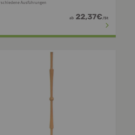
rschiedene Ausführungen
22,37
€
ab
/
St