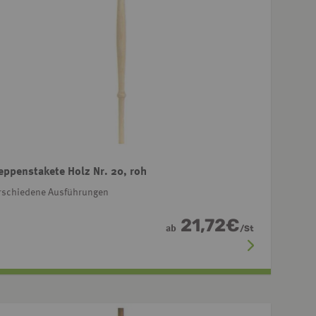
eppenstakete Holz Nr. 20, roh
rschiedene Ausführungen
21,72
€
ab
/
St