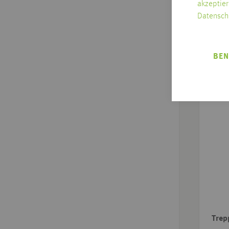
akzeptier
Datensch
BEN
Trep