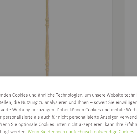
enden Cookies und ähnliche Technologien, um unsere Website techn
tellen, die Nutzung zu analysieren und Ihnen – soweit Sie einwillige
penstakete Holz Nr. 21, roh
Tr
isierte Werbung anzuzeigen. Dabei können Cookies und mobile Werb
chiedene Ausführungen
ve
r personalisierte als auch für nicht personalisierte Anzeigen verwend
22,37
€
enn Sie optionale Cookies unten nicht akzeptieren, kann Ihre Erfah
ab
/
St
chtigt werden.
Wenn Sie dennoch nur technisch notwendige Cookies