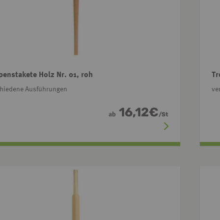
penstakete Holz Nr. 01, roh
Tr
chiedene Ausführungen
ve
16,12
€
ab
/
St