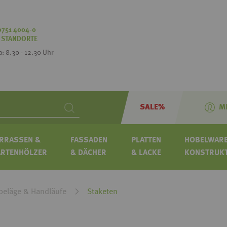
0751 4004-0
:
STANDORTE
Sa: 8.30 - 12.30 Uhr
SALE%
M
Search
RRASSEN &
FASSADEN
PLATTEN
HOBELWARE
ARTENHÖLZER
& DÄCHER
& LACKE
KONSTRUK
beläge & Handläufe
Staketen