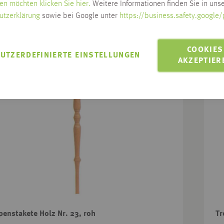
en möchten klicken Sie hier.
Weitere Informationen finden Sie in unse
utzerklärung
sowie bei Google unter
https://business.safety.google/
COOKIES
UTZERDEFINIERTE EINSTELLUNGEN
AKZEPTIER
penstakete Holz Nr. 23, roh
Tr