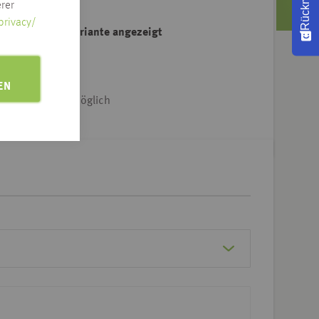
rer
privacy/
ahl der Artikelvariante angezeigt
e Adresse klicken
EN
iet & Dtl.-weit möglich