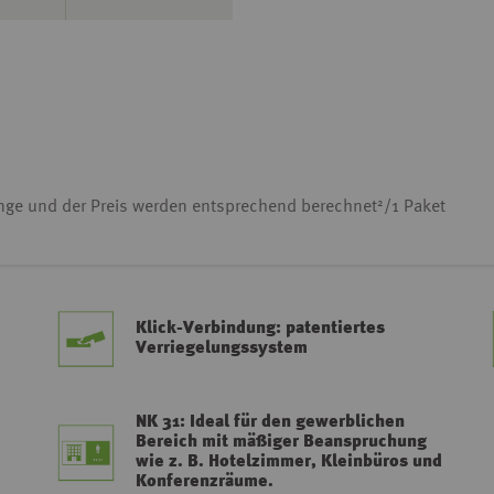
2
enge und der Preis werden entsprechend berechnet
/1 Paket
Klick-Verbindung: patentiertes
Verriegelungssystem
NK 31: Ideal für den gewerblichen
Bereich mit mäßiger Beanspruchung
wie z. B. Hotelzimmer, Kleinbüros und
Konferenzräume.