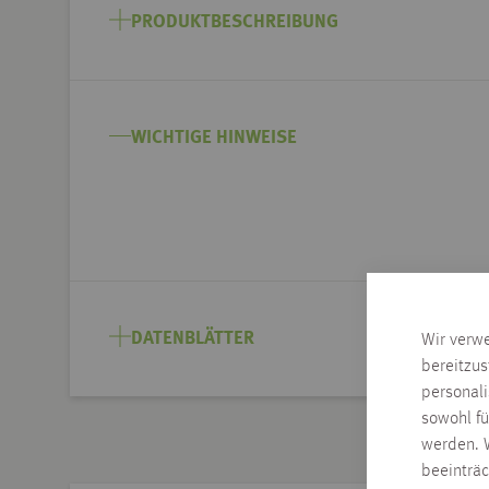
Anfang
PRODUKTBESCHREIBUNG
der
Bildgalerie
springen
WICHTIGE HINWEISE
DATENBLÄTTER
Wir verw
bereitzus
personal
sowohl fü
werden. W
beeinträ