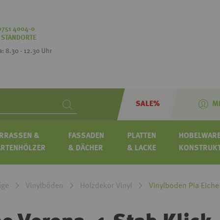
0751 4004-0
:
STANDORTE
Sa: 8.30 - 12.30 Uhr
SALE%
M
Search
RRASSEN &
FASSADEN
PLATTEN
HOBELWARE
ARTENHÖLZER
& DÄCHER
& LACKE
KONSTRUK
äge
Vinylböden
Holzdekor Vinyl
Vinylboden Pia Eiche 