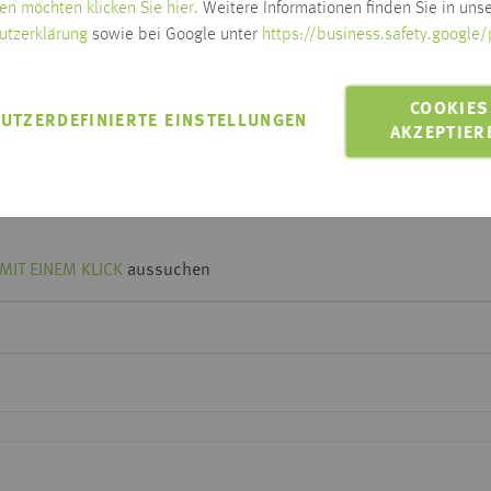
en möchten klicken Sie hier.
Weitere Informationen finden Sie in unse
utzerklärung
sowie bei Google unter
https://business.safety.google/
Lieferzeit wird nach Ausw
Zum Ändern der Lieferadresse bitt
COOKIES
UTZERDEFINIERTE EINSTELLUNGEN
LIEFERN AN 88250
AKZEPTIER
Lieferung innerhalb Habis-Geb
Click & Collect möglich
MIT EINEM KLICK
aussuchen