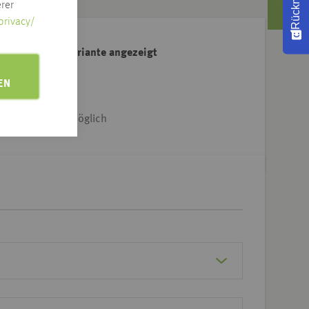
rer
privacy/
ahl der Artikelvariante angezeigt
e Adresse klicken
EN
iet & Dtl.-weit möglich