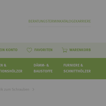
BERATUNGSTERMIN
KATALOGE
KARRIERE
EIN KONTO
FAVORITEN
WARENKORB
N &
DÄMM- &
FURNIERE &
TIONSHÖLZER
BAUSTOFFE
SCHNITTHÖLZER
nik zum Schrauben