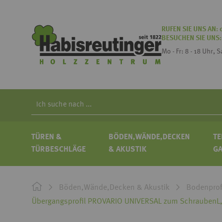
RUFEN SIE UNS AN:
BESUCHEN SIE UNS
Mo - Fr: 8 - 18 Uhr, 
Search
TÜREN &
BÖDEN,WÄNDE,DECKEN
TE
TÜRBESCHLÄGE
& AKUSTIK
G
Böden,Wände,Decken & Akustik
Bodenprof
Übergangsprofil PROVARIO UNIVERSAL zum SchraubenL,