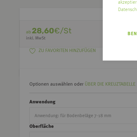
akzeptier
Datensch
28,60
€/St
ab
BEN
inkl. MwSt
ZU FAVORITEN HINZUFÜGEN
Optionen auswählen oder
ÜBER DIE KREUZTABELLE 
Anwendung
Oberfläche