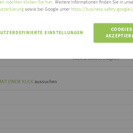
en möchten klicken Sie hier.
Weitere Informationen finden Sie in unse
utzerklärung
sowie bei Google unter
https://business.safety.google/
Lieferzeit wird nach Ausw
COOKIES
Zum Ändern der Lieferadresse bitt
UTZERDEFINIERTE EINSTELLUNGEN
AKZEPTIER
LIEFERN AN 88250
Lieferung innerhalb Habis-Geb
Click & Collect möglich
MIT EINEM KLICK
aussuchen