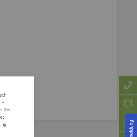
isch
n –
e-IDs
et
Rückmeldung
rung