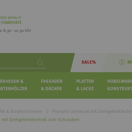
0751 4004-0
:
STANDORTE
Sa: 8.30 - 12.30 Uhr
SALE%
M
Search
RRASSEN &
FASSADEN
PLATTEN
HOBELWARE
ARTENHÖLZER
& DÄCHER
& LACKE
KONSTRUK
ile & Bodenschienen
Provario Universal mit Drehgelenktech
 mit Drehgelenktechnik zum Schrauben