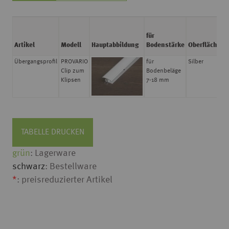
für
A
Artikel
Modell
Hauptabbildung
Bodenstärke
Oberfläche
N
Übergangsprofil
PROVARIO
für
Silber
1
Clip zum
Bodenbeläge
Klipsen
7-18 mm
TABELLE DRUCKEN
grün
: Lagerware
schwarz
: Bestellware
*
: preisreduzierter Artikel