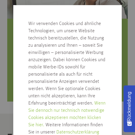
Wir verwenden Cookies und ähnliche
Technologien, um unsere Website
Sie haben Fragen zum Produkt?
technisch bereitzustellen, die Nutzung
zu analysieren und Ihnen – soweit Sie
Rufen Sie uns an, wir beraten Sie gerne!
einwilligen – personalisierte Werbung
0751/4004-545
anzuzeigen. Dabei können Cookies und
mobile Werbe-IDs sowohl für
produktfrage@habisreutinger.de
personalisierte als auch für nicht
Mo. bis Fr. von 8 Uhr bis 18 Uhr
personalisierte Anzeigen verwendet
Samstag von 08:30 bis 12:30 Uhr
werden. Wenn Sie optionale Cookies
Rückmeldung
unten nicht akzeptieren, kann Ihre
Erfahrung beeinträchtigt werden.
Wenn
Sie dennoch nur technisch notwendige
Cookies akzeptieren möchten klicken
Sie hier.
Weitere Informationen finden
Sie in unserer
Datenschutzerklärung