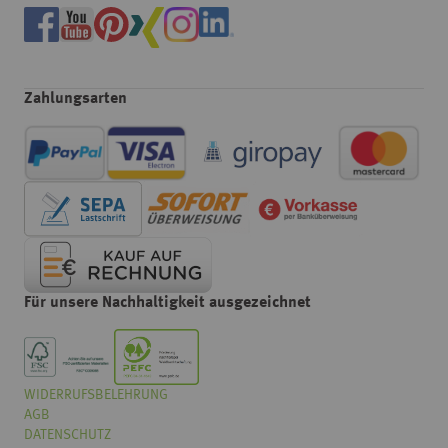
Zahlungsarten
Für unsere Nachhaltigkeit ausgezeichnet
WIDERRUFSBELEHRUNG
Wählen
Wie würden Sie unseren Onlineshop bewerten?
AGB
Sie
eine
DATENSCHUTZ