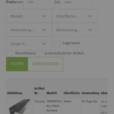
von
bis
Preis:
Lagerware
Bestellware
preisreduzierter Artikel
FILTERN
ZURÜCKSETZEN
Artikel
Abbildung
Nr.
Modell
Oberfläche
Anwendung
Abmess
T10.005
TERRATOOL
blank
für Zug-Clip
22 x 60 
ALu Flach-
2,40 m la
Schiene
22 x 60 