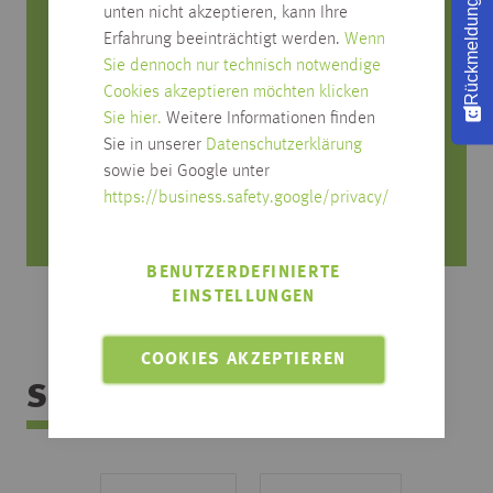
Rückmeldung
Sie haben Fragen zum Produkt?
unten nicht akzeptieren, kann Ihre
Erfahrung beeinträchtigt werden.
Wenn
Rufen Sie uns an, wir beraten Sie gerne!
Sie dennoch nur technisch notwendige
Cookies akzeptieren möchten klicken
0751/4004-545
Sie hier.
Weitere Informationen finden
produktfrage@habisreutinger.de
Sie in unserer
Datenschutzerklärung
sowie bei Google unter
Mo. bis Fr. von 8 Uhr bis 18 Uhr
https://business.safety.google/privacy/
Samstag von 08:30 bis 12:30 Uhr
BENUTZERDEFINIERTE
EINSTELLUNGEN
COOKIES AKZEPTIEREN
Sortimentsübersicht