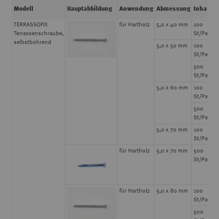
Modell
Hauptabbildung
Anwendung
Abmessung
Inhalt
TERRASSOFIX
für Hartholz
5,0 x 40 mm
100
Terrassenschraube,
St/Pack
selbstbohrend
5,0 x 50 mm
100
St/Pack
500
St/Pack
5,0 x 60 mm
100
St/Pack
500
St/Pack
5,0 x 70 mm
100
St/Pack
für Hartholz
5,0 x 70 mm
500
St/Pack
für Hartholz
5,0 x 80 mm
100
St/Pack
500