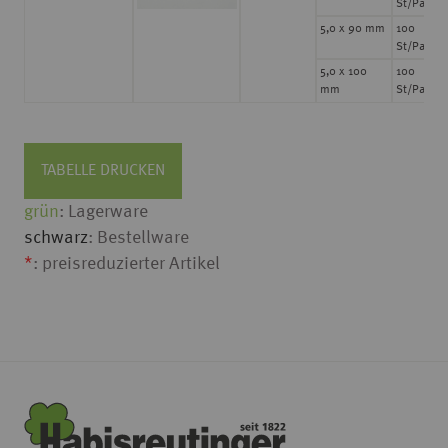
St/Pack
5,0 x 90 mm
100
St/Pack
5,0 x 100
100
mm
St/Pack
TABELLE DRUCKEN
grün
: Lagerware
schwarz
: Bestellware
*
: preisreduzierter Artikel