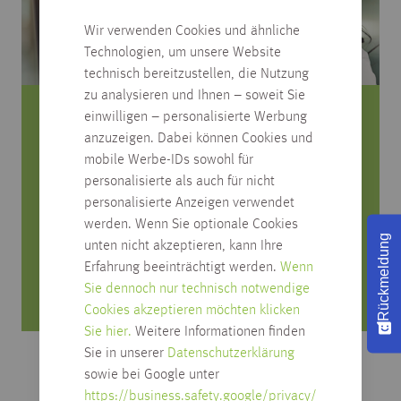
Wir verwenden Cookies und ähnliche
Technologien, um unsere Website
technisch bereitzustellen, die Nutzung
zu analysieren und Ihnen – soweit Sie
einwilligen – personalisierte Werbung
Sie haben Fragen zum Produkt?
anzuzeigen. Dabei können Cookies und
mobile Werbe-IDs sowohl für
Rufen Sie uns an, wir beraten Sie gerne!
personalisierte als auch für nicht
personalisierte Anzeigen verwendet
0751/4004-545
werden. Wenn Sie optionale Cookies
produktfrage@habisreutinger.de
Rückmeldung
unten nicht akzeptieren, kann Ihre
Erfahrung beeinträchtigt werden.
Wenn
Mo. bis Fr. von 8 Uhr bis 18 Uhr
Sie dennoch nur technisch notwendige
Samstag von 08:30 bis 12:30 Uhr
Cookies akzeptieren möchten klicken
Sie hier.
Weitere Informationen finden
Sie in unserer
Datenschutzerklärung
sowie bei Google unter
https://business.safety.google/privacy/