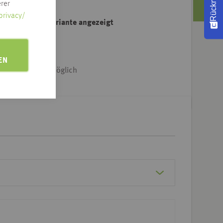
rer
privacy/
ahl der Artikelvariante angezeigt
e Adresse klicken
EN
iet & Dtl.-weit möglich