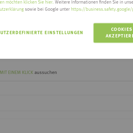
en möchten klicken Sie hier.
Weitere Informationen finden Sie in unse
utzerklärung
sowie bei Google unter
https://business.safety.google/
Lieferzeit wird nach Ausw
Zum Ändern der Lieferadresse bitt
COOKIES
UTZERDEFINIERTE EINSTELLUNGEN
LIEFERN AN 88250
AKZEPTIER
Lieferung innerhalb Habis-Geb
Click & Collect möglich
MIT EINEM KLICK
aussuchen