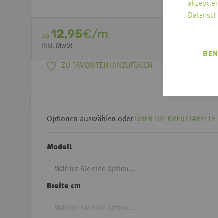
akzeptier
Datensch
12,95
€/m
ab
inkl. MwSt
BEN
ZU FAVORITEN HINZUFÜGEN
Optionen auswählen oder
ÜBER DIE KREUZTABELLE 
Modell
Breite cm