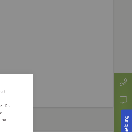
isch
n –
e-IDs
et
Rückmeldung
rung