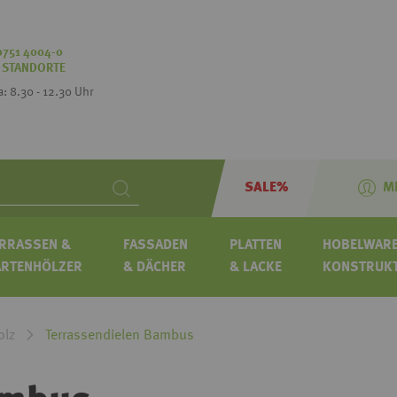
0751 4004-0
:
STANDORTE
Sa: 8.30 - 12.30 Uhr
SALE%
M
Search
RRASSEN &
FASSADEN
PLATTEN
HOBELWARE
ARTENHÖLZER
& DÄCHER
& LACKE
KONSTRUK
olz
Terrassendielen Bambus