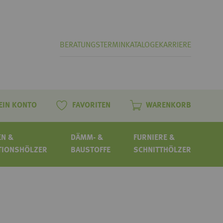
BERATUNGSTERMIN
KATALOGE
KARRIERE
EIN KONTO
FAVORITEN
WARENKORB
N &
DÄMM- &
FURNIERE &
TIONSHÖLZER
BAUSTOFFE
SCHNITTHÖLZER