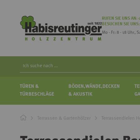
RUFEN SIE UNS AN:
BESUCHEN SIE UNS
Mo - Fr: 8 - 18 Uhr, 
Search
TÜREN &
BÖDEN,WÄNDE,DECKEN
TE
TÜRBESCHLÄGE
& AKUSTIK
G
Terrassen & Gartenhölzer
Terrassendielen H