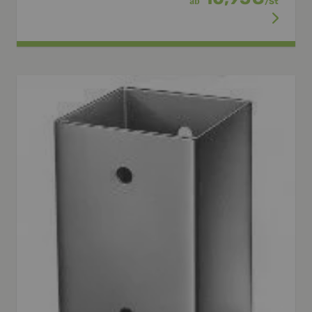
ab
/
St