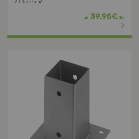
Art.Nr.: Z4.008
39,95
€
ab
/
St