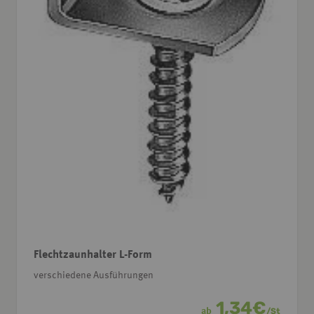
Flechtzaunhalter L-Form
verschiedene Ausführungen
1,34
€
ab
/
St