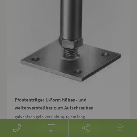
Wählen
Wie würden Sie unseren Onlineshop bewerten?
Sie
Pfostenträger U-Form höhen- und
eine
Option
weitenverstellbar zum Aufschrauben
von
Überhaupt nicht gut
Sehr gut
galvanisch gelb verzinkt 15-19 cm lang
1
bis
Weiter
Art.Nr.: Z4.020
5
,