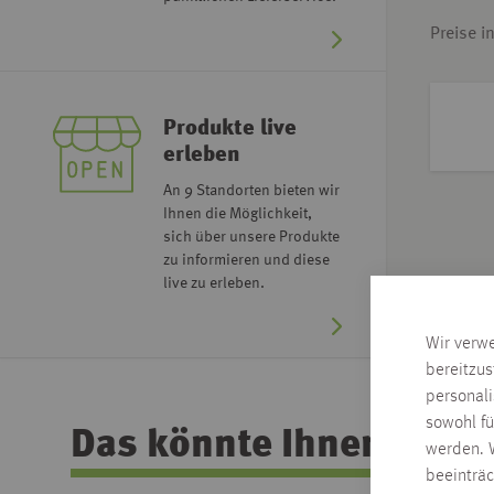
Preise i
Produkte live
erleben
An 9 Standorten bieten wir
Ihnen die Möglichkeit,
sich über unsere Produkte
zu informieren und diese
live zu erleben.
Wir verw
bereitzus
personal
sowohl fü
Das könnte Ihnen auch 
werden. W
beeinträ