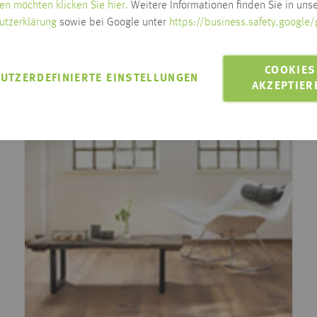
en möchten klicken Sie hier.
Weitere Informationen finden Sie in unse
utzerklärung
sowie bei Google unter
https://business.safety.google/
COOKIES
UTZERDEFINIERTE EINSTELLUNGEN
AKZEPTIER