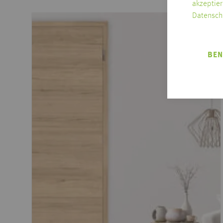
akzeptier
Datensch
BEN