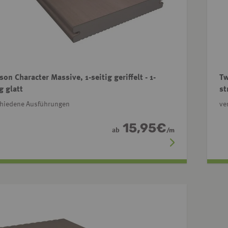
on Character Massive, 1-seitig geriffelt - 1-
Tw
g glatt
st
chiedene Ausführungen
ve
15,95
€
ab
/
m