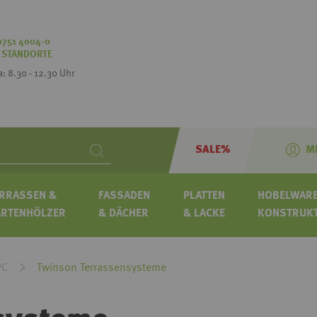
0751 4004-0
:
STANDORTE
Sa: 8.30 - 12.30 Uhr
SALE%
M
Search
RRASSEN &
FASSADEN
PLATTEN
HOBELWARE
ARTENHÖLZER
& DÄCHER
& LACKE
KONSTRUK
PC
Twinson Terrassensysteme