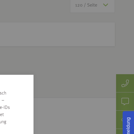
isch
n –
e-IDs
et
Rückmeldung
rung