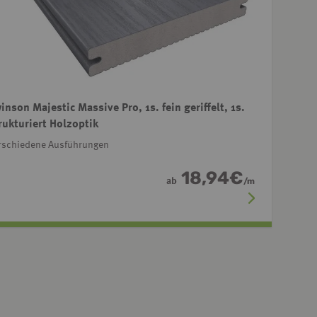
inson Majestic Massive Pro, 1s. fein geriffelt, 1s.
rukturiert Holzoptik
rschiedene Ausführungen
18,94
€
ab
/
m