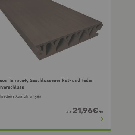
son Terrace+, Geschlossener Nut- und Feder
rverschluss
chiedene Ausführungen
21,96
€
ab
/
m