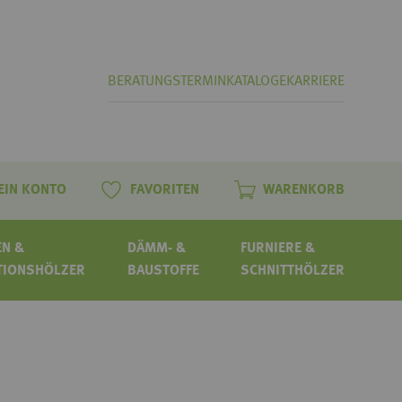
BERATUNGSTERMIN
KATALOGE
KARRIERE
EIN KONTO
FAVORITEN
WARENKORB
N &
DÄMM- &
FURNIERE &
TIONSHÖLZER
BAUSTOFFE
SCHNITTHÖLZER