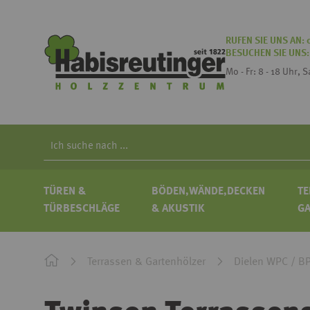
RUFEN SIE UNS AN:
BESUCHEN SIE UNS
Mo - Fr: 8 - 18 Uhr, 
Search
TÜREN &
BÖDEN,WÄNDE,DECKEN
TE
TÜRBESCHLÄGE
& AKUSTIK
G
Terrassen & Gartenhölzer
Dielen WPC / B