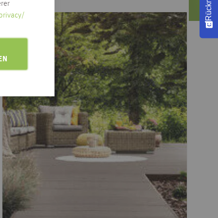
rer
privacy/
EN