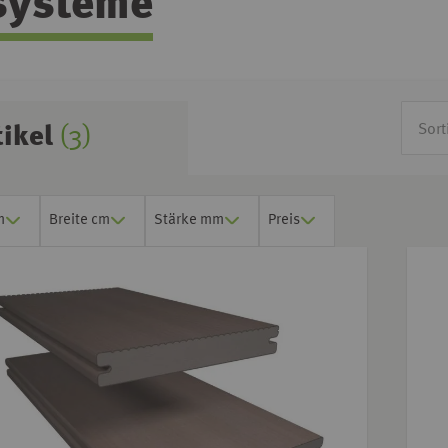
systeme
tikel
(3)
m
Breite cm
Stärke mm
Preis