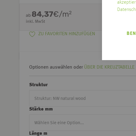
akzeptier
Datensch
84,37
€/m
2
ab
inkl. MwSt
BEN
ZU FAVORITEN HINZUFÜGEN
Optionen auswählen oder
ÜBER DIE KREUZTABELLE 
Struktur
Stärke mm
Länge m