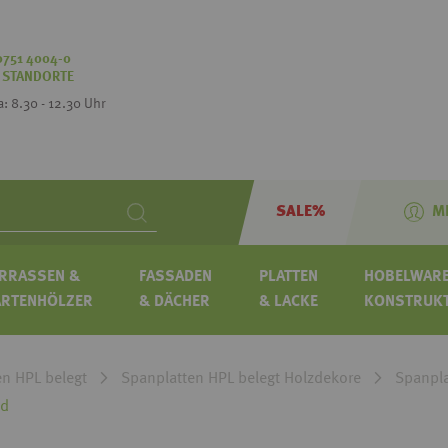
0751 4004-0
:
STANDORTE
Sa: 8.30 - 12.30 Uhr
SALE%
M
Search
RRASSEN &
FASSADEN
PLATTEN
HOBELWARE
ARTENHÖLZER
& DÄCHER
& LACKE
KONSTRUK
en HPL belegt
Spanplatten HPL belegt Holzdekore
Spanpla
od