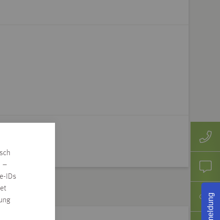
isch
n –
e-IDs
et
Rückmeldung
rung