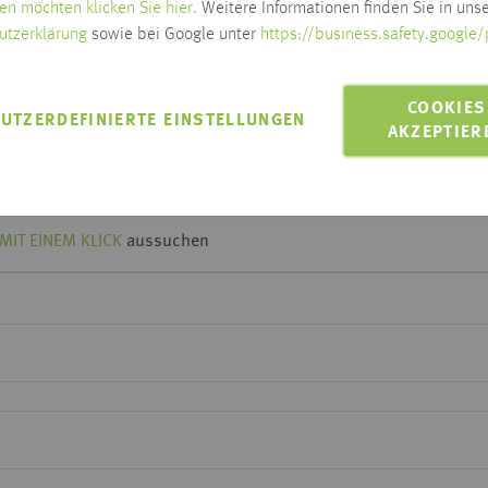
en möchten klicken Sie hier.
Weitere Informationen finden Sie in unse
Lieferzeit wird nach Ausw
utzerklärung
sowie bei Google unter
https://business.safety.google/
Zum Ändern der Lieferadresse bitt
LIEFERN AN 88250
COOKIES
UTZERDEFINIERTE EINSTELLUNGEN
Lieferung innerhalb Habis-Geb
AKZEPTIER
Click & Collect möglich
MIT EINEM KLICK
aussuchen