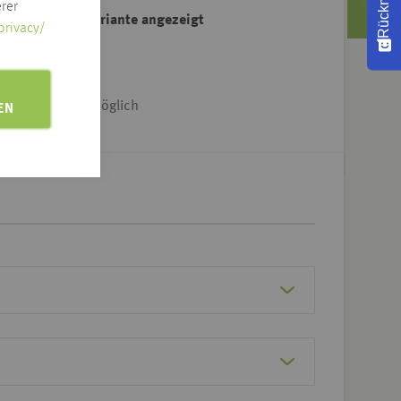
rer
ahl der Artikelvariante angezeigt
privacy/
e Adresse klicken
iet & Dtl.-weit möglich
EN