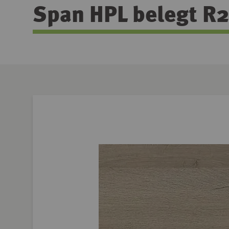
Span HPL belegt R2
Zum
Ende
der
Bildgalerie
springen