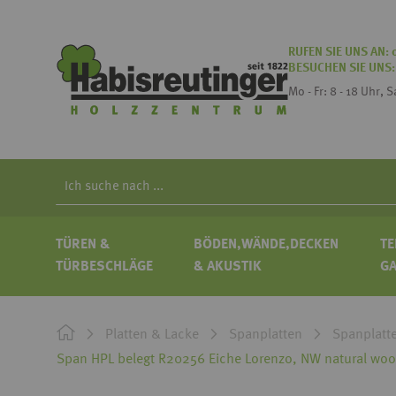
RUFEN SIE UNS AN:
BESUCHEN SIE UNS
Mo - Fr: 8 - 18 Uhr, 
Search
TÜREN &
BÖDEN,WÄNDE,DECKEN
TE
TÜRBESCHLÄGE
& AKUSTIK
G
Platten & Lacke
Spanplatten
Spanplatt
Span HPL belegt R20256 Eiche Lorenzo, NW natural wo