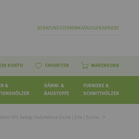
BERATUNGSTERMIN
KATALOGE
KARRIERE
EIN KONTO
FAVORITEN
WARENKORB
N &
DÄMM- &
FURNIERE &
TIONSHÖLZER
BAUSTOFFE
SCHNITTHÖLZER
tten HPL belegt Holzdekore Eiche | Erle | Esche