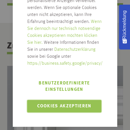
personalisierte Anzeigen verwendet
werden. Wenn Sie optionale Cookies
Rückmeldung
unten nicht akzeptieren, kann Ihre
Erfahrung beeinträchtigt werden.
Wenn
Sie dennoch nur technisch notwendige
Cookies akzeptieren möchten klicken
Sie hier.
Weitere Informationen finden
Zubehör Kategorie
Sie in unserer
Datenschutzerklärung
sowie bei Google unter
https://business.safety.google/privacy/
BENUTZERDEFINIERTE
EINSTELLUNGEN
COOKIES AKZEPTIEREN