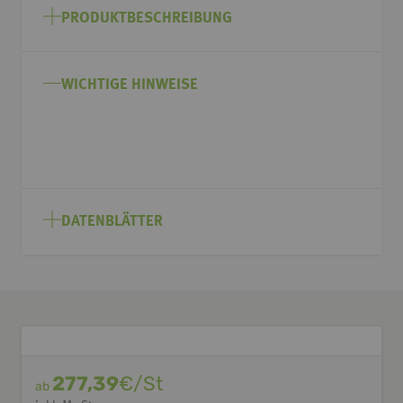
Anfang
PRODUKTBESCHREIBUNG
der
Bildgalerie
springen
WICHTIGE HINWEISE
DATENBLÄTTER
277,39
€/St
ab