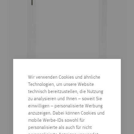
Wir verwenden Cookies und ähnliche
Technologien, um unsere Website
technisch bereitzustellen, die Nutzung
TÜRZARGE, WEISSLACK ÄHNL. R
zu analysieren und Ihnen – soweit Sie
AL 9016, DESIGNKANTE R2
einwilligen – personalisierte Werbung
anzuzeigen. Dabei können Cookies und
verschiedene Abmessungen
mobile Werbe-IDs sowohl für
personalisierte als auch für nicht