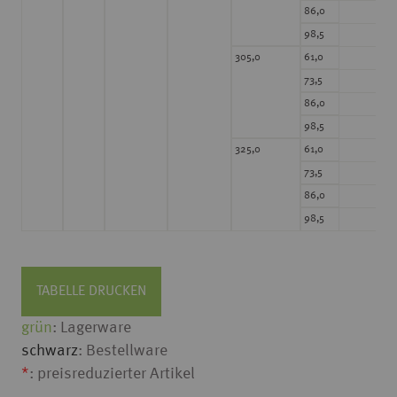
214
86,0
214
98,5
214
305,0
61,0
214
73,5
214
86,0
214
98,5
214
325,0
61,0
214
73,5
214
86,0
214
98,5
TABELLE DRUCKEN
grün
: Lagerware
schwarz
: Bestellware
*
: preisreduzierter Artikel