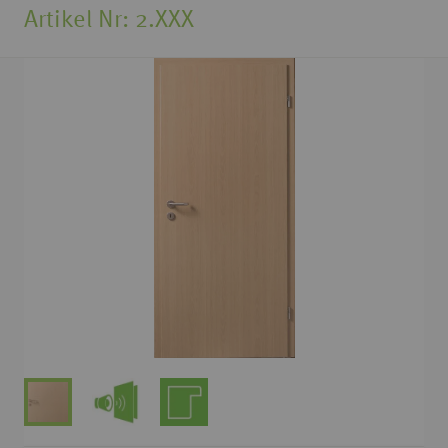
Artikel Nr
2.XXX
Zum
Ende
der
Bildgalerie
springen