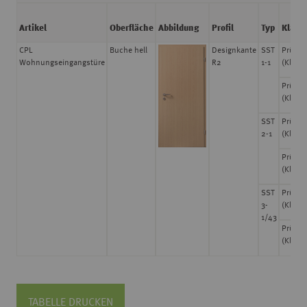
Artikel
Oberfläche
Abbildung
Profil
Typ
Klassi
CPL
Buche hell
Designkante
SST
Prüfkl
Wohnungseingangstüre
R2
1-1
(Klimak
Prüfkl
(Klimak
SST
Prüfkl
2-1
(Klimak
Prüfkl
(Klimak
SST
Prüfkl
3-
(Klimak
1/43
Prüfkl
(Klimak
TABELLE DRUCKEN