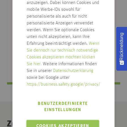
anzuzeigen. Dabei können Cookies und
mobile Werbe-IDs sowohl für
personalisierte als auch für nicht
personalisierte Anzeigen verwendet
werden. Wenn Sie optionale Cookies
Rückmeldung
unten nicht akzeptieren, kann Ihre
CPL ZARGE, BUCHE HELL,
Erfahrung beeinträchtigt werden.
Wenn
Sie dennoch nur technisch notwendige
DESIGNKANTE R2
Cookies akzeptieren möchten klicken
verschiedene Abmessungen
Sie hier.
Weitere Informationen finden
Sie in unserer
Datenschutzerklärung
sowie bei Google unter
https://business.safety.google/privacy/
BENUTZERDEFINIERTE
EINSTELLUNGEN
Zubehör Kategorie
COOKIES AKZEPTIEREN