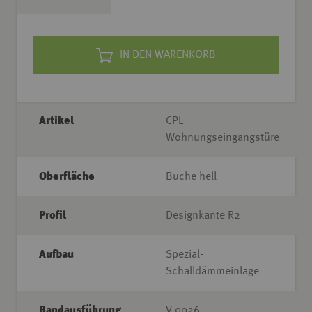
IN DEN WARENKORB
Artikel
CPL
Wohnungseingangstüre
Oberfläche
Buche hell
Profil
Designkante R2
Aufbau
Spezial-
Schalldämmeinlage
Bandausführung
V 0026