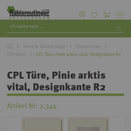
Search
Searc
Türen & Türbeschläge
Zimmertüren
CPL-Türen
CPL Türe, Pinie arktis vital, Designkante R2
CPL Türe, Pinie arktis
vital, Designkante R2
Artikel Nr
2.344
Zum
Ende