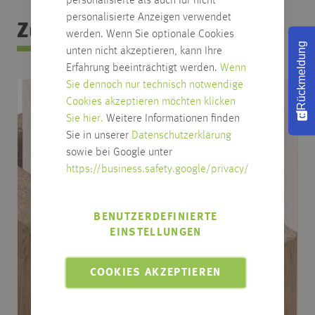
personalisierte als auch für nicht
personalisierte Anzeigen verwendet
Zubehör Kategorie
werden. Wenn Sie optionale Cookies
Rückmeldung
unten nicht akzeptieren, kann Ihre
Erfahrung beeinträchtigt werden.
Wenn
Sie dennoch nur technisch notwendige
Cookies akzeptieren möchten klicken
Sie hier.
Weitere Informationen finden
Sie in unserer
Datenschutzerklärung
sowie bei Google unter
https://business.safety.google/privacy/
BENUTZERDEFINIERTE
EINSTELLUNGEN
COOKIES AKZEPTIEREN