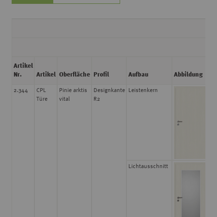
D
Artikel
S
Nr.
Artikel
Oberfläche
Profil
Aufbau
Abbildung
2.344
CPL
Pinie arktis
Designkante
Leistenkern
3
Türe
vital
R2
Lichtausschnitt
3