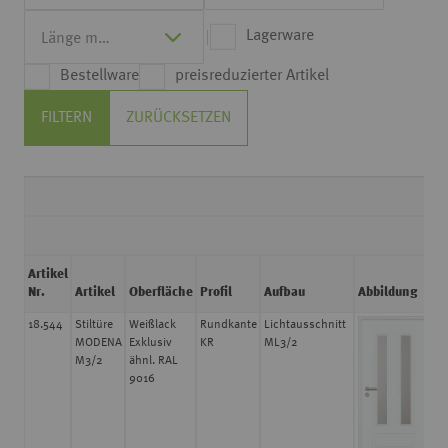
Lagerware
Bestellware
preisreduzierter Artikel
FILTERN
ZURÜCKSETZEN
D
Artikel
S
Nr.
Artikel
Oberfläche
Profil
Aufbau
Abbildung
m
18.544
Stiltüre
Weißlack
Rundkante
Lichtausschnitt
39
MODENA
Exklusiv
KR
ML3/2
M3/2
ähnl. RAL
9016