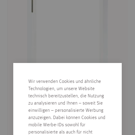
Wir verwenden Cookies und ähnliche
Technologien, um unsere Website
technisch bereitzustellen, die Nutzung
zu analysieren und Ihnen – soweit Sie
TÜRZARGE, WEISSLACK ÄHNL. R
einwilligen – personalisierte Werbung
AL 9016, RUNDKANTE KR
anzuzeigen. Dabei können Cookies und
mobile Werbe-IDs sowohl für
verschiedene Abmessungen
personalisierte als auch für nicht