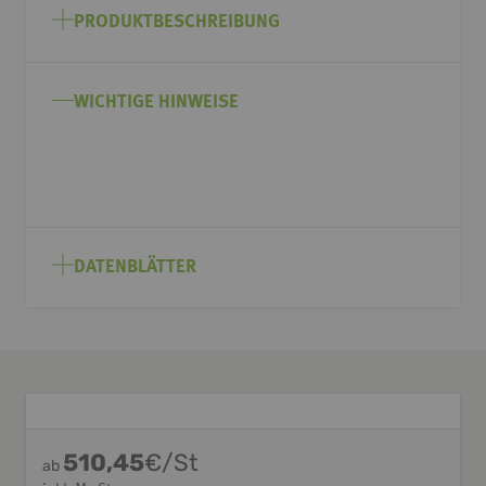
Anfang
PRODUKTBESCHREIBUNG
der
Bildgalerie
springen
WICHTIGE HINWEISE
DATENBLÄTTER
510,45
€/St
ab