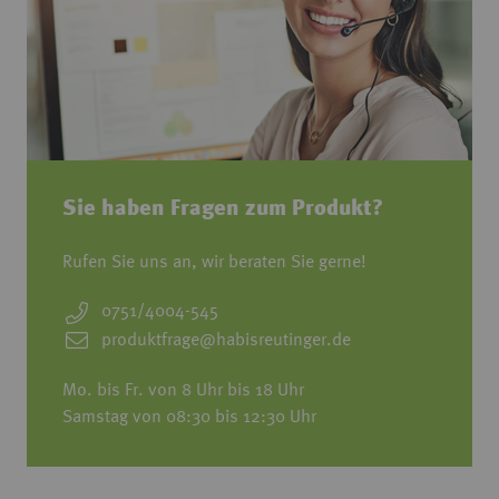
Sie haben Fragen zum Produkt?
Rufen Sie uns an, wir beraten Sie gerne!
0751/4004-545
produktfrage@habisreutinger.de
Mo. bis Fr. von 8 Uhr bis 18 Uhr
Samstag von 08:30 bis 12:30 Uhr