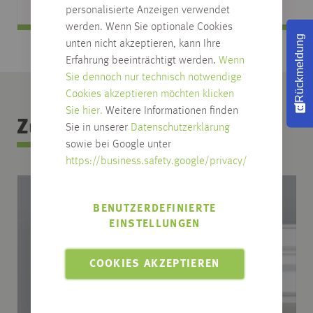
personalisierte Anzeigen verwendet
werden. Wenn Sie optionale Cookies
Rückmeldung
unten nicht akzeptieren, kann Ihre
Erfahrung beeinträchtigt werden.
Wenn
Sie dennoch nur technisch notwendige
Cookies akzeptieren möchten klicken
Sie hier.
Weitere Informationen finden
Zubehör Kategorie
Sie in unserer
Datenschutzerklärung
sowie bei Google unter
https://business.safety.google/privacy/
BENUTZERDEFINIERTE
EINSTELLUNGEN
COOKIES AKZEPTIEREN