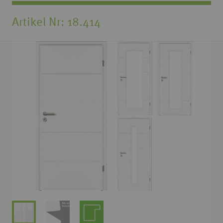
Artikel Nr
18.414
Zum
Ende
der
Bildgalerie
springen