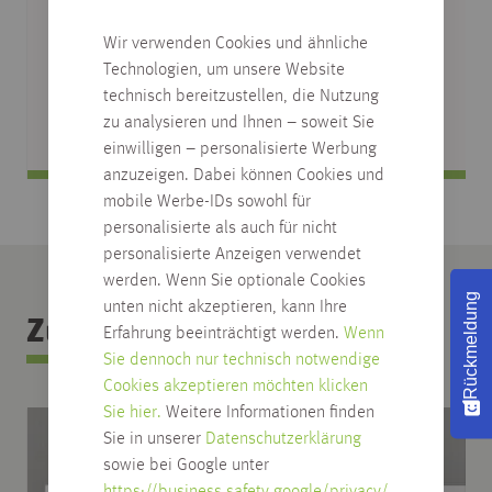
TÜRZARGE, WEISSLACK ÄHNL. R
Wir verwenden Cookies und ähnliche
AL 9016, RUNDKANTE KR
Technologien, um unsere Website
verschiedene Abmessungen
technisch bereitzustellen, die Nutzung
zu analysieren und Ihnen – soweit Sie
einwilligen – personalisierte Werbung
anzuzeigen. Dabei können Cookies und
mobile Werbe-IDs sowohl für
personalisierte als auch für nicht
personalisierte Anzeigen verwendet
werden. Wenn Sie optionale Cookies
Rückmeldung
unten nicht akzeptieren, kann Ihre
Zubehör Kategorie
Erfahrung beeinträchtigt werden.
Wenn
Sie dennoch nur technisch notwendige
Cookies akzeptieren möchten klicken
Sie hier.
Weitere Informationen finden
Sie in unserer
Datenschutzerklärung
sowie bei Google unter