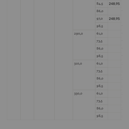
248,95
84,5
198,
86,0
248,95
97,0
198,
98,5
198,
290,0
61,0
198,
73,5
198,
86,0
198,
98,5
216,
310,0
61,0
216,
73,5
216,
86,0
216,
98,5
216,
330,0
61,0
216,
73,5
216,
86,0
216,
98,5