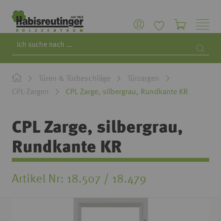
Search
Searc
Türen & Türbeschläge
Türzargen
CPL-Zargen
CPL Zarge, silbergrau, Rundkante KR
CPL Zarge, silbergrau,
Rundkante KR
Artikel Nr
18.507 / 18.479
Zum
Ende