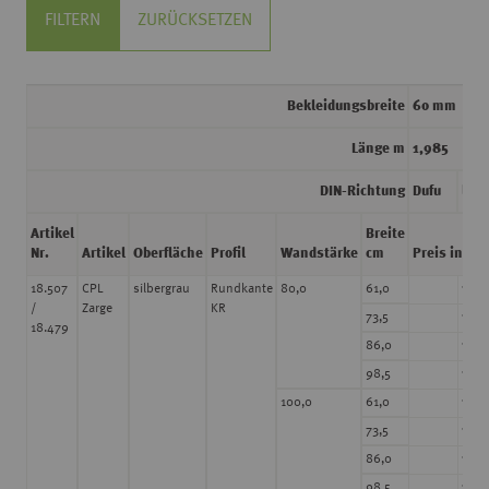
FILTERN
ZURÜCKSETZEN
Bekleidungsbreite
60 mm
Länge m
1,985
DIN-Richtung
Dufu
link
Artikel
Breite
Nr.
Artikel
Oberfläche
Profil
Wandstärke
cm
Preis in € /
156,
18.507
CPL
silbergrau
Rundkante
80,0
61,0
/
Zarge
KR
156,
73,5
18.479
156,
86,0
156,
98,5
156,
100,0
61,0
156,
73,5
156,
86,0
156,
98,5