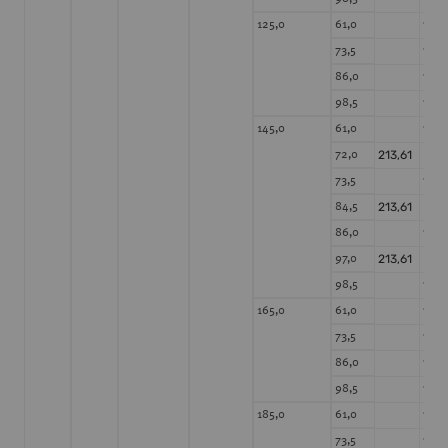
156,
125,0
61,0
156,
73,5
156,
86,0
156,
98,5
162,
145,0
61,0
213,61
72,0
162,
73,5
213,61
84,5
162,
86,0
213,61
97,0
162,
98,5
162,
165,0
61,0
162,
73,5
162,
86,0
162,
98,5
162,
185,0
61,0
162,
73,5