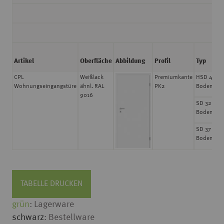
Artikel
Oberfläche
Abbildung
Profil
Typ
CPL
Weißlack
Premiumkante
HSD 43 mi
Wohnungseingangstüre
ähnl. RAL
PK2
Bodendic
9016
SD 32 mit
Bodendic
SD 37 mit
Bodendic
TABELLE DRUCKEN
grün
: Lagerware
schwarz
: Bestellware