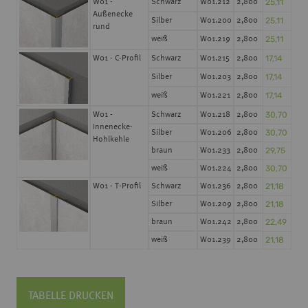
25,11
W01 -
Schwarz
W01.212
2,800
Außenecke
25,11
Silber
W01.200
2,800
rund
25,11
weiß
W01.219
2,800
17,14
W01 - C-Profil
Schwarz
W01.215
2,800
17,14
Silber
W01.203
2,800
17,14
weiß
W01.221
2,800
30,70
W01 -
Schwarz
W01.218
2,800
Innenecke-
30,70
Silber
W01.206
2,800
Hohlkehle
29,75
braun
W01.233
2,800
30,70
weiß
W01.224
2,800
21,18
W01 - T-Profil
Schwarz
W01.236
2,800
21,18
Silber
W01.209
2,800
22,49
braun
W01.242
2,800
21,18
weiß
W01.239
2,800
TABELLE DRUCKEN