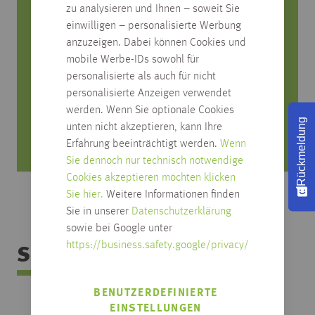
Sie haben Fragen zum Produkt?
zu analysieren und Ihnen – soweit Sie
einwilligen – personalisierte Werbung
anzuzeigen. Dabei können Cookies und
Rufen Sie uns an, wir beraten Sie gerne!
mobile Werbe-IDs sowohl für
0751/4004-545
personalisierte als auch für nicht
produktfrage@habisreutinger.de
personalisierte Anzeigen verwendet
werden. Wenn Sie optionale Cookies
Rückmeldung
Mo. bis Fr. von 8 Uhr bis 18 Uhr
unten nicht akzeptieren, kann Ihre
Samstag von 08:30 bis 12:30 Uhr
Erfahrung beeinträchtigt werden.
Wenn
Sie dennoch nur technisch notwendige
Cookies akzeptieren möchten klicken
Sie hier.
Weitere Informationen finden
Sie in unserer
Datenschutzerklärung
sowie bei Google unter
https://business.safety.google/privacy/
Sortimentsübersicht
BENUTZERDEFINIERTE
EINSTELLUNGEN