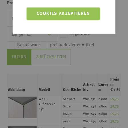
von
bis
Preis:
COOKIES AKZEPTIEREN
Lagerware
Bestellware
preisreduzierter Artikel
FILTERN
ZURÜCKSETZEN
Preis
Artikel
Länge
in
Abbildung
Modell
Oberfläche
Nr.
m
€ / St
29,75
W01 -
Schwarz
W01.251
2,800
Außenecke
29,75
Silber
W01.248
2,800
45°
29,75
braun
W01.245
2,800
29,75
weiß
W01.254
2,800