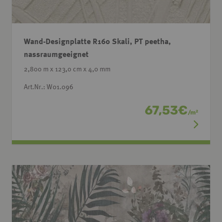
Wand-Designplatte R160 Skali, PT peetha,
nassraumgeeignet
2,800 m x 123,0 cm x 4,0 mm
Art.Nr.: W01.096
67,53
€
/
m
2