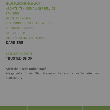
HAUSTÜRKONFIGURATOR
ARCHITEKTEN- UND PLANERSERVICE
ZAHLUNG
BESTELLVORGANG
LIEFERUNG UND VERSANDKOSTEN
RÜCKGABE / WIDERRUF
STOREFINDER
INFO FÜR SCHWEIZER KUNDEN
KARRIERE
STELLENANGEBOTE
TRUSTED SHOP
Sicherheit beim Online-Kauf
Als geprüfter Trusted Shop bieten wir Käufern höchste Sicherheit und
Transparenz.
Wählen
Wie würden Sie unseren Onlineshop bewerten?
Sie
eine
Option
von
Überhaupt nicht gut
Sehr gut
1