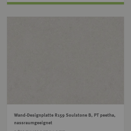
Wand-Designplatte R159 Soulstone B, PT peetha,
nassraumgeeignet