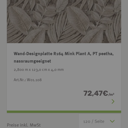
Wand-Designplatte R164 Mink Plant A, PT peetha,
nassraumgeeignet
2,800 m x 123,0 cm x 4,0 mm
Art.Nr.: W01.108
72,47
€
/
m
2
Preise inkl. MwSt