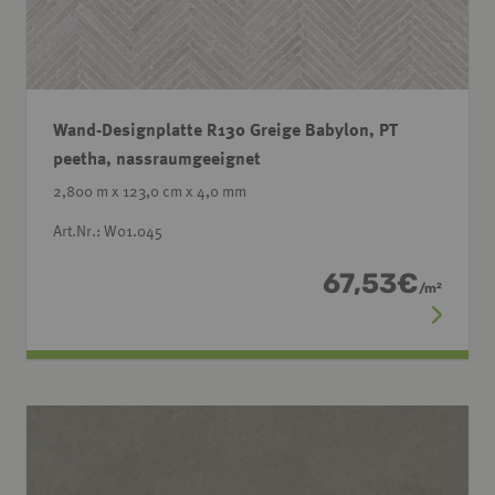
Wand-Designplatte R130 Greige Babylon, PT
peetha, nassraumgeeignet
2,800 m x 123,0 cm x 4,0 mm
Art.Nr.: W01.045
67,53
€
/
m
2