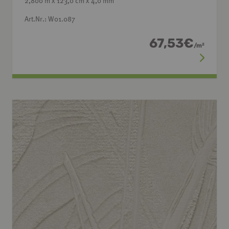
2,800 m x 123,0 cm x 4,0 mm
Art.Nr.: W01.087
67,53
€
/
m
2