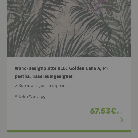
Wand-Designplatte R161 Golden Cane A, PT
peetha, nassraumgeeignet
2,800 m x 123,0 cm x 4,0 mm
Art.Nr.: W01.099
67,53
€
/
m
2