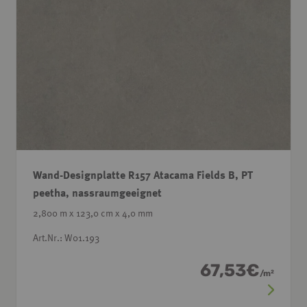
Wand-Designplatte R157 Atacama Fields B, PT
peetha, nassraumgeeignet
2,800 m x 123,0 cm x 4,0 mm
Art.Nr.: W01.193
67,53
€
/
m
2