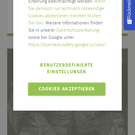
Rückmeldung
Art.Nr.: W01.102
Erfahrung beeinträchtigt werden.
Wenn
Sie dennoch nur technisch notwendige
67,53
€
Cookies akzeptieren möchten klicken
ab
/
m
2
Sie hier.
Weitere Informationen finden
Sie in unserer
Datenschutzerklärung
sowie bei Google unter
https://business.safety.google/privacy/
BENUTZERDEFINIERTE
EINSTELLUNGEN
COOKIES AKZEPTIEREN