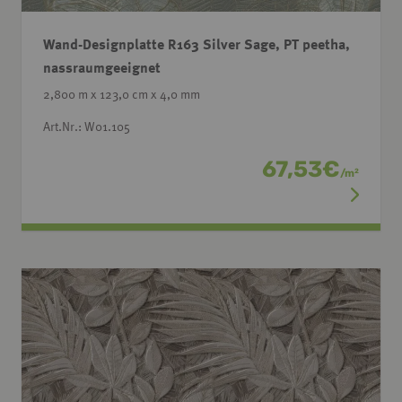
Wand-Designplatte R163 Silver Sage, PT peetha,
nassraumgeeignet
2,800 m x 123,0 cm x 4,0 mm
Art.Nr.: W01.105
67,53
€
/
m
2