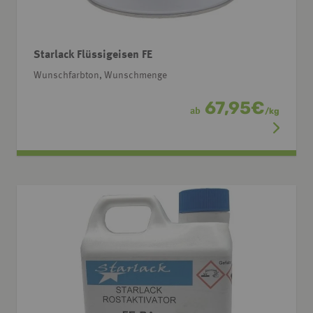
Starlack Flüssigeisen FE
Wunschfarbton, Wunschmenge
67,95
€
ab
/
kg