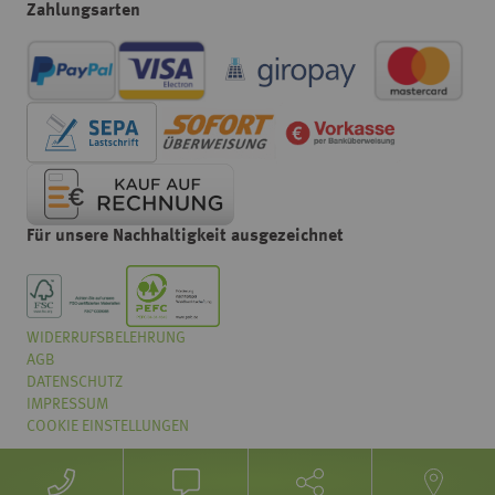
Zahlungsarten
Für unsere Nachhaltigkeit ausgezeichnet
WIDERRUFSBELEHRUNG
Wählen
Wie würden Sie unseren Onlineshop bewerten?
AGB
Sie
eine
DATENSCHUTZ
Option
IMPRESSUM
von
COOKIE EINSTELLUNGEN
Überhaupt nicht gut
Sehr gut
1
bis
Weiter
5